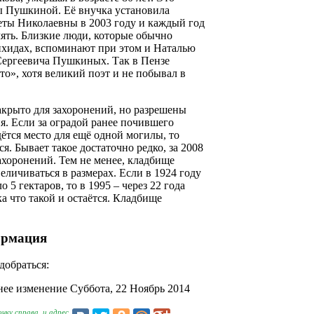
ы Пушкиной. Её внучка установила
еты Николаевны в 2003 году и каждый год
ять. Близкие люди, которые обычно
ихидах, вспоминают при этом и Наталью
Сергеевича Пушкиных. Так в Пензе
о», хотя великий поэт и не побывал в
акрыто для захоронений, но разрешены
я. Если за оградой ранее почившего
ётся место для ещё одной могилы, то
я. Бывает такое достаточно редко, за 2008
захоронений. Тем не менее, кладбище
еличиваться в размерах. Если в 1924 году
 5 гектаров, то в 1995 – через 22 года
ка что такой и остаётся. Кладбище
ормация
добраться:
ее изменение Суббота, 22 Ноябрь 2014
чку справа, и адрес