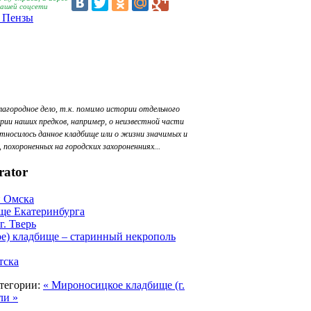
вашей соцсети
 Пензы
лагородное дело, т.к. помимо истории отдельного
рии наших предков, например, о неизвестной части
относилось данное кладбище или о жизни значимых и
похороненных на городских захороненниях...
rator
и Омска
ще Екатеринбурга
г. Тверь
е) кладбище – старинный некрополь
тска
тегории:
« Мироносицкое кладбище (г.
ли »