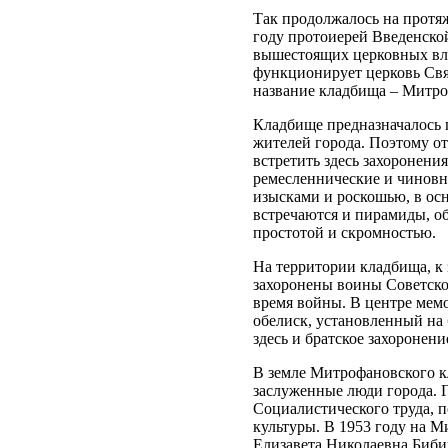
Так продолжалось на протяже
году протоиерей Введенской
вышестоящих церковных влас
функционирует церковь Свя
название кладбища – Митро
Кладбище предназначалось 
жителей города. Поэтому о
встретить здесь захоронени
ремесленнические и чиновн
изысками и роскошью, в осн
встречаются и пирамиды, о
простотой и скромностью.
На территории кладбища, к 
захоронены воины Советско
время войны. В центре ме
обелиск, установленный на 
здесь и братское захоронени
В земле Митрофановского к
заслуженные люди города. 
Социалистического труда, п
культуры. В 1953 году на 
Елизавета Николаевна Бибик