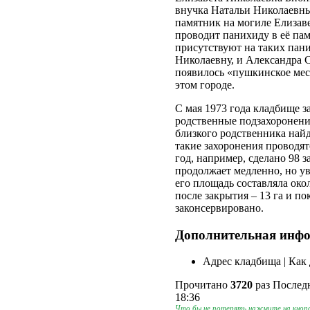
внучка Натальи Николаевн
памятник на могиле Елизав
проводит панихиду в её пам
присутствуют на таких пан
Николаевну, и Александра 
появилось «пушкинское мест
этом городе.
С мая 1973 года кладбище з
родственные подзахоронени
близкого родственника найд
такие захоронения проводятс
год, например, сделано 98 
продолжает медленно, но ув
его площадь составляла около
после закрытия – 13 га и по
законсервировано.
Дополнительная инф
Адрес кладбища | Как 
Прочитано
3720
раз
Последн
18:36
Что бы не потерять нажмите на кнопо