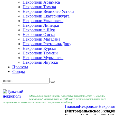
Некрополи Арзамаса
Некрополи Томска
Некрополи Великиго Устюга
Некрополи Екатеринбурга
Некрополи Ульяновска
Некрополи Липецка
Некрополи г. Шуя
Некрополи Омска
Некрополи Магадана
Некрополи Ростов-на-Дону
Некрополи Курска
Некрополи Тюмени
Некрополи Мурманска
Некрополи Якутска
Проекты
Фонды
Здесь вы можете узнать последние новости музея "Тульский
некрополь", основанного в 1988 году, деятельность которого
направлена на изучение и спасение старинных кладбищ.
Главная
Некрополи
Некропо
(Митрофаньевское ) клад