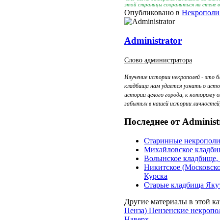
этой страницы сохраниться на стене 
Опубликовано в
Некрополи
Administrator
Слово администратора
Изучение истории некрополей - это б
кладбища нам удается узнать о исто
истории целого города, к которому 
забытых в нашей истории личностей, 
Последнее от Administ
Старинные некропол
Михайловское кладби
Волынское кладбище, 
Никитское (Московско
Курска
Старые кладбища Яку
Другие материалы в этой ка
Пенза)
Пензенские некропо
Наверх