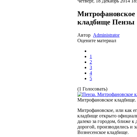
Четверг, 18 Декабрь 2014 18
Митрофановское 
кладбище Пензы
Автор
Administrator
Оцените материал
1
2
3
4
5
(1 Голосовать)
Митрофановское кладбище. 
Митрофановское, или как е
кладбище открыто официальн
далеко за городом, ближе к
дорогой, производились и за
Вознесенское кладбище.