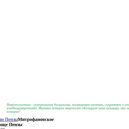
Некрополистика - историческая дисциплина, посвященная изучению, сохранению и о
кладбищ(некрополей). Изучение истории некрополей обогащает нашу культуру, это 
истории!
ли Пензы
Митрофановское
бище Пензы