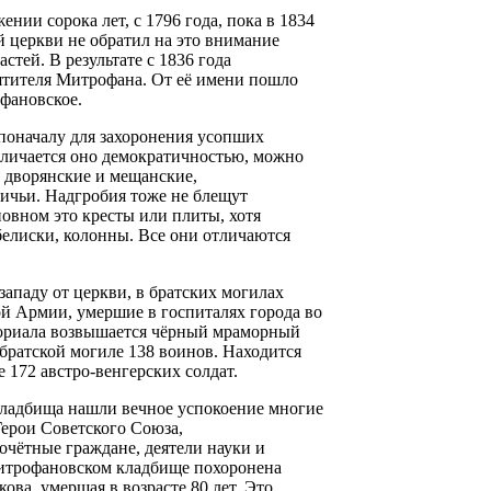
нии сорока лет, с 1796 года, пока в 1834
 церкви не обратил на это внимание
тей. В результате с 1836 года
тителя Митрофана. От её имени пошло
фановское.
поначалу для захоронения усопших
тличается оно демократичностью, можно
я дворянские и мещанские,
ичьи. Надгробия тоже не блещут
овном это кресты или плиты, хотя
белиски, колонны. Все они отличаются
западу от церкви, в братских могилах
й Армии, умершие в госпиталях города во
мориала возвышается чёрный мраморный
братской могиле 138 воинов. Находится
е 172 австро-венгерских солдат.
ладбища нашли вечное успокоение многие
Герои Советского Союза,
очётные граждане, деятели науки и
Митрофановском кладбище похоронена
ова, умершая в возрасте 80 лет. Это