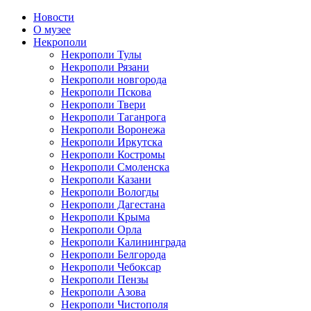
Новости
О музее
Некрополи
Некрополи Тулы
Некрополи Рязани
Некрополи новгорода
Некрополи Пскова
Некрополи Твери
Некрополи Таганрога
Некрополи Воронежа
Некрополи Иркутска
Некрополи Костромы
Некрополи Смоленска
Некрополи Казани
Некрополи Вологды
Некрополи Дагестана
Некрополи Крыма
Некрополи Орла
Некрополи Калининграда
Некрополи Белгорода
Некрополи Чебоксар
Некрополи Пензы
Некрополи Азова
Некрополи Чистополя