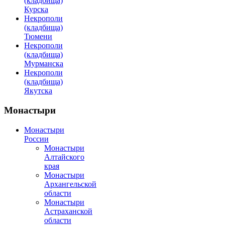
(кладбища)
Курска
Некрополи
(кладбища)
Тюмени
Некрополи
(кладбища)
Мурманска
Некрополи
(кладбища)
Якутска
Монастыри
Монастыри
России
Монастыри
Алтайского
края
Монастыри
Архангельской
области
Монастыри
Астраханской
области