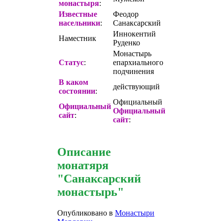
монастыря
:
Известные
Феодор
насельники
:
Санаксарский
Иннокентий
Наместник
Руденко
Монастырь
Статус
:
епархиального
подчинения
В каком
действующий
состоянии
:
Официальный
Официальный
Официальный
сайт
:
сайт
:
Описание
монатяря
"Санаксарский
монастырь"
Опубликовано в
Монастыри