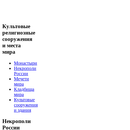
Культовые
религиозные
сооружения
и места
мира
Монастыри
Некрополи
России
Мечети
мира
Кладбища
мира
Культовые
сооружения
и здания
Некрополи
России