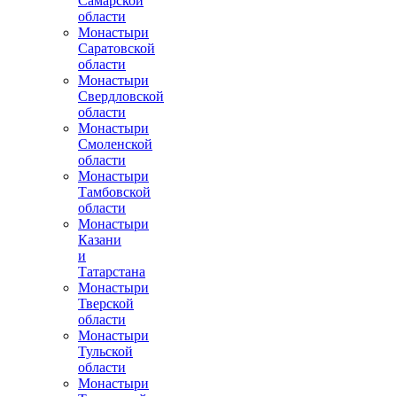
Самарской
области
Монастыри
Саратовской
области
Монастыри
Свердловской
области
Монастыри
Смоленской
области
Монастыри
Тамбовской
области
Монастыри
Казани
и
Татарстана
Монастыри
Тверской
области
Монастыри
Тульской
области
Монастыри