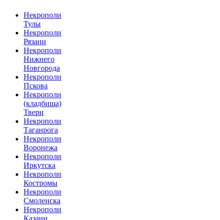
Некрополи
Тулы
Некрополи
Рязани
Некрополи
Нижнего
Новгорода
Некрополи
Пскова
Некрополи
(кладбища)
Твери
Некрополи
Таганрога
Некрополи
Воронежа
Некрополи
Иркутска
Некрополи
Костромы
Некрополи
Смоленска
Некрополи
Казани