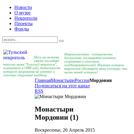
Новости
О музее
Некрополи
Проекты
Фонды
Некрополистика - историческая
Здесь вы можете
дисциплина, посвященная изучению,
узнать последние
сохранению и описанию
новости музея "Тульский некрополь",
кладбищ(некрополей). Изучение истории
основанного в 1988 году, деятельность
некрополей обогащает нашу культуру, это
которого направлена на изучение и
часть нашей истории!
спасение старинных кладбищ.
Главная
Монастыри
России
Мордовия
Подписаться на этот канал
RSS
Монастыри
Мордовии (1)
Воскресенье, 26 Апрель 2015