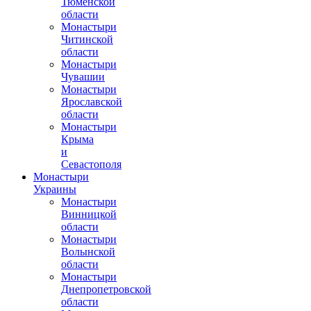
Тюменской
области
Монастыри
Читинской
области
Монастыри
Чувашии
Монастыри
Ярославской
области
Монастыри
Крыма
и
Севастополя
Монастыри
Украины
Монастыри
Винницкой
области
Монастыри
Волынской
области
Монастыри
Днепропетровской
области