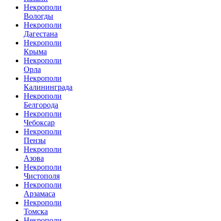
Некрополи
Вологды
Некрополи
Дагестана
Некрополи
Крыма
Некрополи
Орла
Некрополи
Калининграда
Некрополи
Белгорода
Некрополи
Чебоксар
Некрополи
Пензы
Некрополи
Азова
Некрополи
Чистополя
Некрополи
Арзамаса
Некрополи
Томска
Некрополи