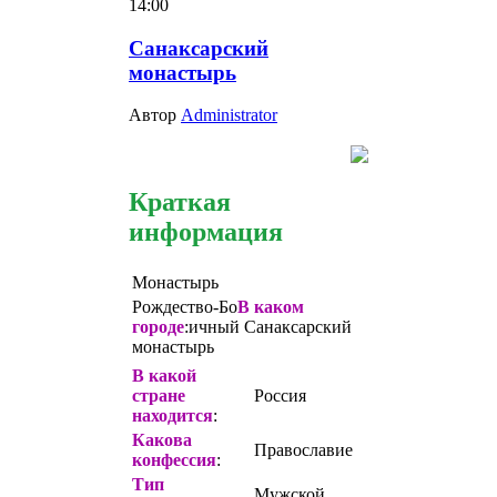
14:00
Санаксарский
монастырь
Автор
Administrator
Краткая
информация
Монастырь
Рождество-Бо
В каком
городе
:ичный Санаксарский
монастырь
В какой
стране
Россия
находится
:
Какова
Православие
конфессия
:
Тип
Мужской