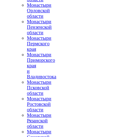
Монастыри
Орловской
области
Монастыри
Пензенской
области
Монастыри
Пермского
края
Монастыри
Приморского
края
и
Владивостока
Монастыри
Псковской
области
Монастыри
Ростовской
области
Монастыри
Рязанской
области
Монастыри