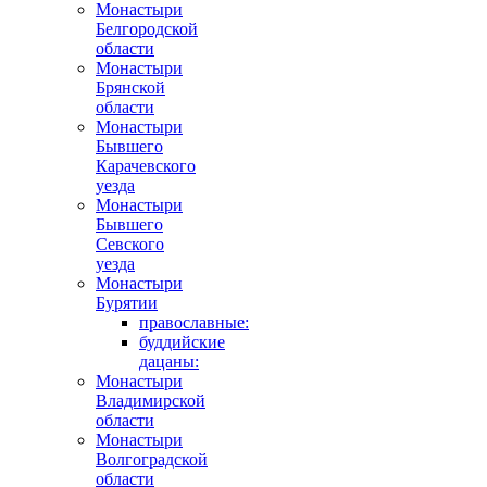
Монастыри
Белгородской
области
Монастыри
Брянской
области
Монастыри
Бывшего
Карачевского
уезда
Монастыри
Бывшего
Севского
уезда
Монастыри
Бурятии
православные:
буддийские
дацаны:
Монастыри
Владимирской
области
Монастыри
Волгоградской
области