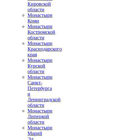
Кировской
области
Монастыри
Коми
Монастыри
Костромской
области
Монастыри
Краснодарского
края
Монастыри
Курской
области
Монастыри
Санкт-
Петербурга
и
Ленинградской
области
Монастыри
Липецкой
области
Монастыри
Марий
Эл