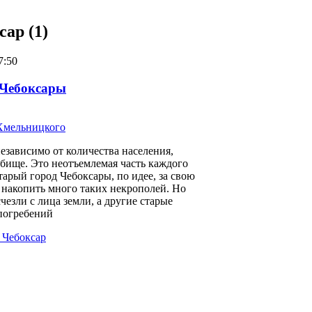
ар (1)
7:50
 Чебоксары
езависимо от количества населения,
дбище. Это неотъемлемая часть каждого
тарый город Чебоксары, по идее, за свою
накопить много таких некрополей. Но
чезли с лица земли, а другие старые
погребений
 Чебоксар