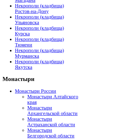
Магадана
Некрополи (кладбища)
Ростов-на-Дону
Некрополи (кладбища)
Ульяновска
Некрополи (кладбища)
Курска
Некрополи (кладбища)
Тюмени
Некрополи (кладбища)
Мурманска
Некрополи (кладбища)
Якутска
Монастыри
Монастыри России
Монастыри Алтайского
края
Монастыри
Архангельской области
Монастыри
Астраханской области
Монастыри
Белгородской области