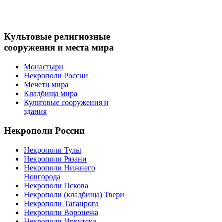
Культовые
религиозные
сооружения и места мира
Монастыри
Некрополи России
Мечети мира
Кладбища мира
Культовые сооружения и
здания
Некрополи
России
Некрополи Тулы
Некрополи Рязани
Некрополи Нижнего
Новгорода
Некрополи Пскова
Некрополи (кладбища) Твери
Некрополи Таганрога
Некрополи Воронежа
Некрополи Иркутска