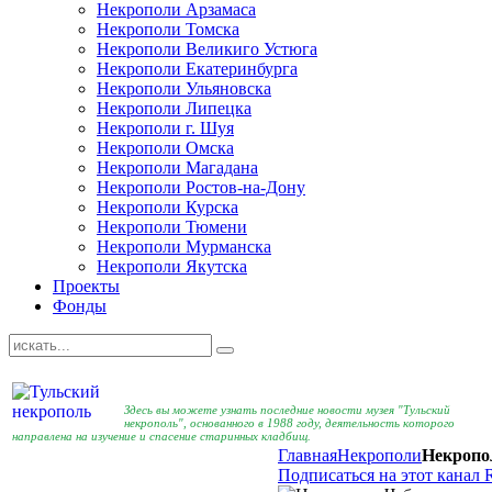
Некрополи Арзамаса
Некрополи Томска
Некрополи Великиго Устюга
Некрополи Екатеринбурга
Некрополи Ульяновска
Некрополи Липецка
Некрополи г. Шуя
Некрополи Омска
Некрополи Магадана
Некрополи Ростов-на-Дону
Некрополи Курска
Некрополи Тюмени
Некрополи Мурманска
Некрополи Якутска
Проекты
Фонды
Здесь вы можете узнать последние новости музея "Тульский
некрополь", основанного в 1988 году, деятельность которого
направлена на изучение и спасение старинных кладбищ.
Главная
Некрополи
Некропо
Подписаться на этот канал 