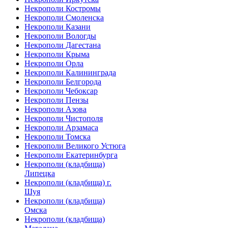
Некрополи Костромы
Некрополи Смоленска
Некрополи Казани
Некрополи Вологды
Некрополи Дагестана
Некрополи Крыма
Некрополи Орла
Некрополи Калининграда
Некрополи Белгорода
Некрополи Чебоксар
Некрополи Пензы
Некрополи Азова
Некрополи Чистополя
Некрополи Арзамаса
Некрополи Томска
Некрополи Великого Устюга
Некрополи Екатеринбурга
Некрополи (кладбища)
Липецка
Некрополи (кладбища) г.
Шуя
Некрополи (кладбища)
Омска
Некрополи (кладбища)