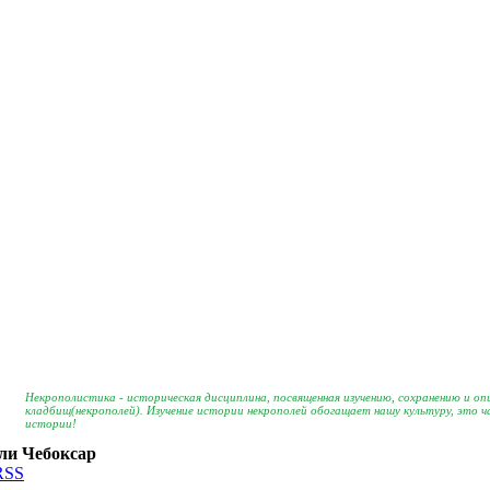
Некрополистика - историческая дисциплина, посвященная изучению, сохранению и о
кладбищ(некрополей). Изучение истории некрополей обогащает нашу культуру, это 
истории!
ли Чебоксар
RSS