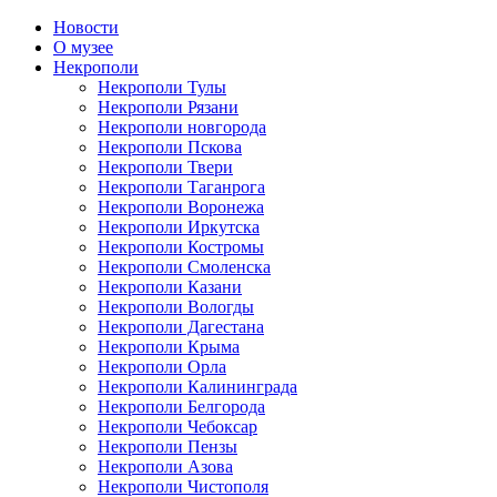
Новости
О музее
Некрополи
Некрополи Тулы
Некрополи Рязани
Некрополи новгорода
Некрополи Пскова
Некрополи Твери
Некрополи Таганрога
Некрополи Воронежа
Некрополи Иркутска
Некрополи Костромы
Некрополи Смоленска
Некрополи Казани
Некрополи Вологды
Некрополи Дагестана
Некрополи Крыма
Некрополи Орла
Некрополи Калининграда
Некрополи Белгорода
Некрополи Чебоксар
Некрополи Пензы
Некрополи Азова
Некрополи Чистополя