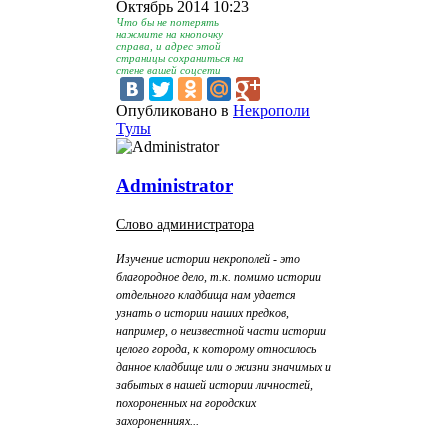
Октябрь 2014 10:23
Что бы не потерять
нажмите на кнопочку
справа, и адрес этой
страницы сохраниться на
стене вашей соцсети
Опубликовано в
Некрополи
Тулы
Administrator
Слово администратора
Изучение истории некрополей - это
благородное дело, т.к. помимо истории
отдельного кладбища нам удается
узнать о истории наших предков,
например, о неизвестной части истории
целого города, к которому относилось
данное кладбище или о жизни значимых и
забытых в нашей истории личностей,
похороненных на городских
захороненниях...