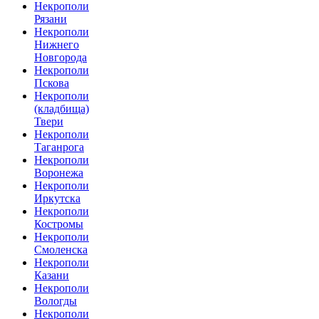
Некрополи
Рязани
Некрополи
Нижнего
Новгорода
Некрополи
Пскова
Некрополи
(кладбища)
Твери
Некрополи
Таганрога
Некрополи
Воронежа
Некрополи
Иркутска
Некрополи
Костромы
Некрополи
Смоленска
Некрополи
Казани
Некрополи
Вологды
Некрополи