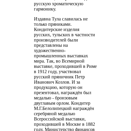
русскую хроматическую
гармонику.
Издавна Тула славилась не
только пряниками.
Кондитерские изделия
русских, тульских в частности
производителей были
представлены на
художественно-
промышленных выставках
мира. Так, во Всемирной
выставке, проходившей в Риме
в 1912 году, участвовал
русский пряничник Петр
Иванович Козлов. И за
продукцию, которую он
презентовал, награждён был
медалью - бронзовым
двуглавым орлом. Кондитер
М.Г.Белолипецкий награждён
серебряной медалью
Всероссийской выставки,
проходившей в Москве в 1882
году. Министерство финансов