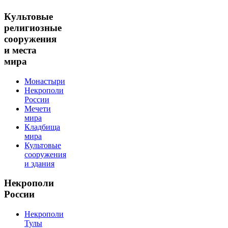
Культовые
религиозные
сооружения
и места
мира
Монастыри
Некрополи
России
Мечети
мира
Кладбища
мира
Культовые
сооружения
и здания
Некрополи
России
Некрополи
Тулы