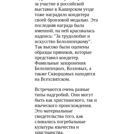
за участие в российской
выставке в Каширском уезде
тоже наградило кондитера
своей бронзовой медалью. Эта
последняя награда была
именной, на ней красовалась
надпись: "За трудолюбие и
искусство Белолипецкому".
Так высоко были оценены
образцы пряников, которые
представил кондитер.
Фамильные захоронения
Белолипецких, Козловых, а
также Скворцовых находятся
на Всехсвятском.
Встречаются очень разные
типы надгробий. Они могут
быть как христианского, так и
языческого происхождения.
Это материальные
свидетельства того, как
сливались погребальные
культуры язычества и
христианства.