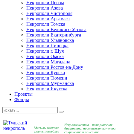
Некрополи Пензы
Некрополи Азова
Некрополи Чистополя
Некрополи Арзамаса
Некрополи Томска
Некрополи Великиго Устюга
Некрополи Екатеринбурга
Некрополи Ульяновска
Некрополи Липецка
Некрополи г. Шуя
Некрополи Омска
Некрополи Магадана
Некрополи Ростов-на-Дону
Некрополи Курска
Некрополи Тюмени
Некрополи Мурманска
Некрополи Якутска
Проекты
Фонды
Некрополистика - историческая
Здесь вы можете
дисциплина, посвященная изучению,
узнать последние
сохранению и описанию