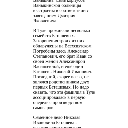
Ваныкина. Семь корпусов
Ваныкинской больницы
выстроены в соответствии с
завещанием Дмитрия
Яковлевича.
В Туле проживали несколько
семейств Баташевых.
Захоронения троих из них
обнаружены на Всехсвятском.
Погребены здесь Александр
Степанович, его брат Иван со
своей женой Александрой
Васильевной, и ещё один
Баташев - Николай Иванович.
Последний, скорее всего, не
являлся родственником двух
первых Баташевых. Но надо
сказать, что эта фамилия в Туле
ассоциировалась в первую
очередь с производством
самоваров.
Семейное дело Николая
Ивановича Баташева -
изготовление самоваров.