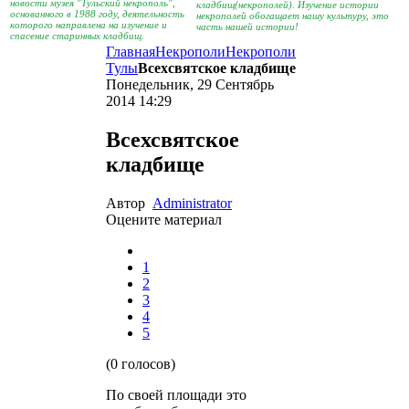
новости музея "Тульский некрополь",
кладбищ(некрополей). Изучение истории
основанного в 1988 году, деятельность
некрополей обогащает нашу культуру, это
которого направлена на изучение и
часть нашей истории!
спасение старинных кладбищ.
Главная
Некрополи
Некрополи
Тулы
Всехсвятское кладбище
Понедельник, 29 Сентябрь
2014 14:29
Всехсвятское
кладбище
Автор
Administrator
Оцените материал
1
2
3
4
5
(0 голосов)
По своей площади это