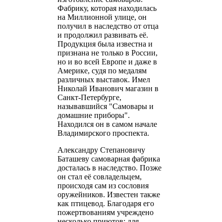
Фабрику, которая находилась
на Миллионной улице, он
получил в наследство от отца
и продолжил развивать её.
Продукция была известна и
признана не только в России,
но и во всей Европе и даже в
Америке, судя по медалям
различных выставок. Имел
Николай Иванович магазин в
Санкт-Петербурге,
называвшийся "Самовары и
домашние приборы".
Находился он в самом начале
Владимирского проспекта.
Александру Степановичу
Баташеву самоварная фабрика
досталась в наследство. Позже
он стал её совладельцем,
происходя сам из сословия
оружейников. Известен также
как птицевод. Благодаря его
пожертвованиям учреждено
несколько приютов: для