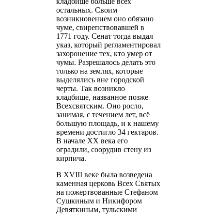
кладбище больше всех
остальных. Своим
возникновением оно обязано
чуме, свирепствовавшей в
1771 году. Сенат тогда выдал
указ, который регламентировал
захоронение тех, кто умер от
чумы. Разрешалось делать это
только на землях, которые
выделялись вне городской
черты. Так возникло
кладбище, названное позже
Всехсвятским. Оно росло,
занимая, с течением лет, всё
большую площадь, и к нашему
времени достигло 34 гектаров.
В начале ХХ века его
оградили, соорудив стену из
кирпича.
В ХVIII веке была возведена
каменная церковь Всех Святых
на пожертвованные Стефаном
Сушкиным и Никифором
Девяткиным, тульскими