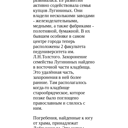
развивалась. Её развитии
активно содействовала семья
купцов Лугининых. Они
владели несколькими заводами
- железоделательными,
медными, а также фабриками -
полотняной, бумажной. В их
бывшем особняке в самом
центре города теперь
расположены 2 факультета
педуниверситета им.
Л.Н.Толстого. Захоронение
семейства Лугининых найдено
в восточной части кладбища.
Это удалённая часть,
захоронения в ней более
ранние. Там располагалось
когда-то кладбище
старообрядческое, которое
позже было поглощено
православным и слилось с
ним.
Погребения, найденные к югу
от храма, принадлежат