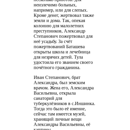
неизлечимо больных,
например, или для слепых.
Кроме денег, жертвовал также
земли и дома. Так, опекая
колонию для малолетних
преступников, Александр
Степанович пожертвовал для
неё усадьбу. За счёт
пожертвований Баташева
открыты школа и лечебница
для незрячих детей. Тула
удостоила его званием своего
почётного гражданина.
Иван Степанович, брат
Александра, был земским
врачом. Жена его, Александра
Васильевна, открыла
санаторий для
туберкулёзников в с.Иншинка.
Тогда это было её имение,
сейчас там имеется музей,
хранящий личные вещи
Александры Васильевны, её
картины.