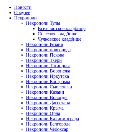
Новости
О музее
Некрополи
Некрополи Тулы
Всехсвятское кладбище
Спасское кладбище
Чулковское кладбище
Некрополи Рязани
Некрополи новгорода
Некрополи Пскова
Некрополи Твери
Некрополи Таганрога
Некрополи Воронежа
Некрополи Иркутска
Некрополи Костромы
Некрополи Смоленска
Некрополи Казани
Некрополи Вологды
Некрополи Дагестана
Некрополи Крыма
Некрополи Орла
Некрополи Калининграда
Некрополи Белгорода
Некрополи Чебоксар