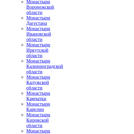
Монастыри
Воронежской
области
Монастыри
Дагестана
Монастыри
Ивановской
области
Монастыри
Иркутской
области
Монастыри
Калининградской
области
Монастыри
Калужской
области
Монастыри
Камчатки
Монастыри
Карелии
Монастыри
Кировской
области
Монастыри