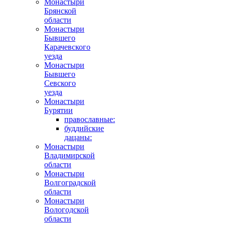
Монастыри
Брянской
области
Монастыри
Бывшего
Карачевского
уезда
Монастыри
Бывшего
Севского
уезда
Монастыри
Бурятии
православные:
буддийские
дацаны:
Монастыри
Владимирской
области
Монастыри
Волгоградской
области
Монастыри
Вологодской
области