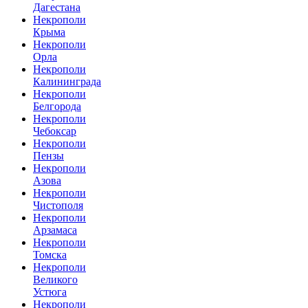
Дагестана
Некрополи
Крыма
Некрополи
Орла
Некрополи
Калининграда
Некрополи
Белгорода
Некрополи
Чебоксар
Некрополи
Пензы
Некрополи
Азова
Некрополи
Чистополя
Некрополи
Арзамаса
Некрополи
Томска
Некрополи
Великого
Устюга
Некрополи