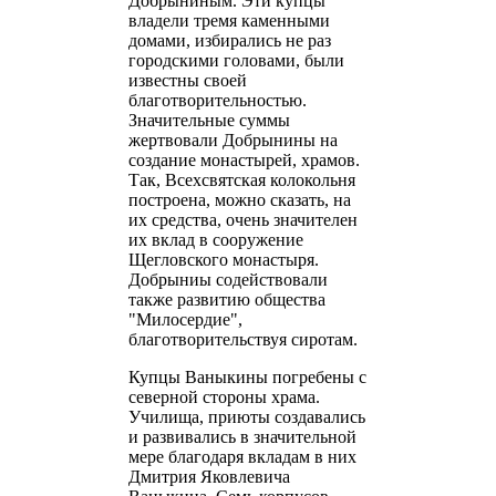
Добрыниным. Эти купцы
владели тремя каменными
домами, избирались не раз
городскими головами, были
известны своей
благотворительностью.
Значительные суммы
жертвовали Добрынины на
создание монастырей, храмов.
Так, Всехсвятская колокольня
построена, можно сказать, на
их средства, очень значителен
их вклад в сооружение
Щегловского монастыря.
Добрыниы содействовали
также развитию общества
"Милосердие",
благотворительствуя сиротам.
Купцы Ваныкины погребены с
северной стороны храма.
Училища, приюты создавались
и развивались в значительной
мере благодаря вкладам в них
Дмитрия Яковлевича