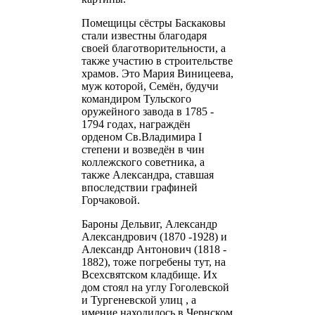
Помещицы сёстры Баскаковы
стали известны благодаря
своей благотворительности, а
также участию в строительстве
храмов. Это Мария Виницеева,
муж которой, Семён, будучи
командиром Тульского
оружейного завода в 1785 -
1794 годах, награждён
орденом Св.Владимира I
степени и возведён в чин
коллежского советника, а
также Александра, ставшая
впоследствии графиней
Горчаковой.
Бароны Дельвиг, Александр
Александрович (1870 -1928) и
Александр Антонович (1818 -
1882), тоже погребены тут, на
Всехсвятском кладбище. Их
дом стоял на углу Гоголевской
и Тургеневской улиц , а
имение находилось в Чернском