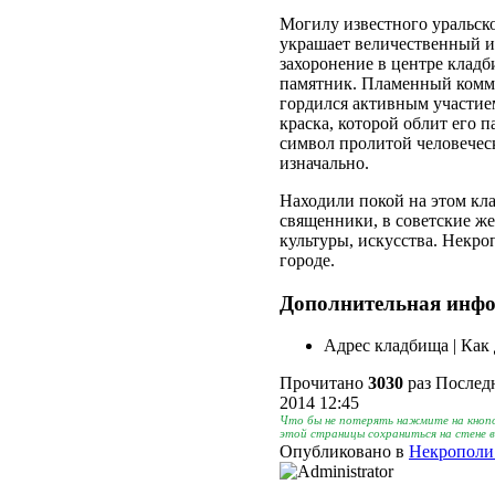
Могилу известного уральск
украшает величественный и
захоронение в центре кладб
памятник. Пламенный комму
гордился активным участие
краска, которой облит его п
символ пролитой человеческ
изначально.
Находили покой на этом кл
священники, в советские же
культуры, искусства. Некр
городе.
Дополнительная инф
Адрес кладбища | Как 
Прочитано
3030
раз
Последн
2014 12:45
Что бы не потерять нажмите на кнопо
этой страницы сохраниться на стене 
Опубликовано в
Некрополи