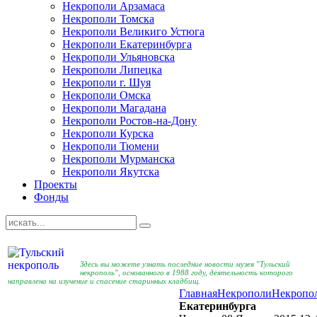
Некрополи Арзамаса
Некрополи Томска
Некрополи Великиго Устюга
Некрополи Екатеринбурга
Некрополи Ульяновска
Некрополи Липецка
Некрополи г. Шуя
Некрополи Омска
Некрополи Магадана
Некрополи Ростов-на-Дону
Некрополи Курска
Некрополи Тюмени
Некрополи Мурманска
Некрополи Якутска
Проекты
Фонды
Здесь вы можете узнать последние новости музея "Тульский
некрополь", основанного в 1988 году, деятельность которого
направлена на изучение и спасение старинных кладбищ.
Главная
Некрополи
Некропол
Екатеринбурга