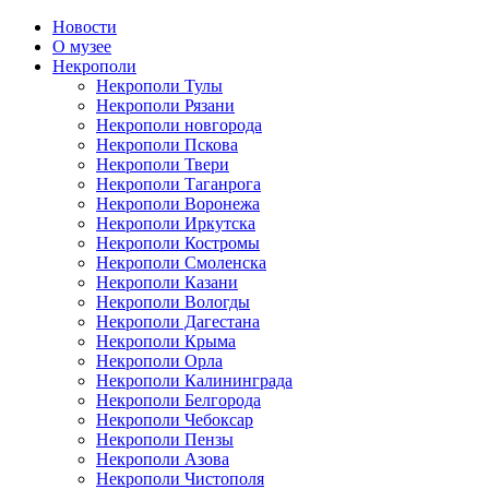
Новости
О музее
Некрополи
Некрополи Тулы
Некрополи Рязани
Некрополи новгорода
Некрополи Пскова
Некрополи Твери
Некрополи Таганрога
Некрополи Воронежа
Некрополи Иркутска
Некрополи Костромы
Некрополи Смоленска
Некрополи Казани
Некрополи Вологды
Некрополи Дагестана
Некрополи Крыма
Некрополи Орла
Некрополи Калининграда
Некрополи Белгорода
Некрополи Чебоксар
Некрополи Пензы
Некрополи Азова
Некрополи Чистополя