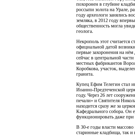
похоронен в глубине кладби
россыпи золота на Урале, р
году археологи занялись в
земляка, в 2012 году вперв
общественность могла увид
геолога.
Некрополь этот считается с
официальной датой возникн
первые захоронения на нём 
сейчас в центральной части 
местных фабрикантов Ворож
Коробкова, участок, выделе
гранита.
Купец Ефим Телегин стал и
Иоанно-Предтеченской церк
году. Через 26 лет сооруже
печали» и Святителя Никол
находится сразу же за церко
Кафедрального собора. Он 
функционировать даже при 
В 30-е годы власти массово
старинные кладбища, так и