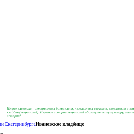
Некрополистика - историческая дисциплина, посвященная изучению, сохранению и о
кладбищ(некрополей). Изучение истории некрополей обогащает нашу культуру, это 
истории!
и Екатеринбурга
Ивановское кладбище