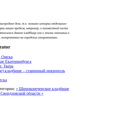
лагородное дело, т.к. помимо истории отдельного
рии наших предков, например, о неизвестной части
относилось данное кладбище или о жизни значимых и
похороненных на городских захороненниях...
rator
и Омска
ще Екатеринбурга
г. Тверь
е) кладбище – старинный некрополь
тска
тегории:
« Широкореченское кладбище
 Свердловской области »