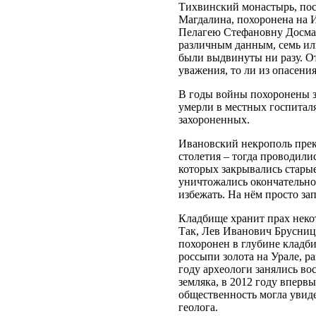
Тихвинский монастырь, пос
Магдалина, похоронена на И
Пелагею Стефановну Досман
различным данным, семь ил
были выдвинуты ни разу. От
уважения, то ли из опасен
В годы войны похоронены з
умерли в местных госпиталя
захороненных.
Ивановский некрополь прек
столетия – тогда проводили
которых закрывались стары
уничтожались окончательно
избежать. На нём просто за
Кладбище хранит прах неко
Так, Лев Иванович Брусниц
похоронен в глубине кладби
россыпи золота на Урале, р
году археологи занялись в
земляка, в 2012 году вперв
общественность могла увид
геолога.