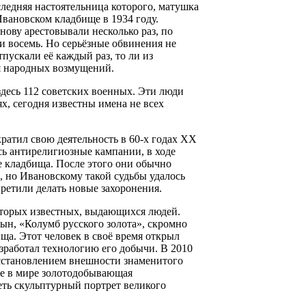
ледняя настоятельница которого, матушка
вановском кладбище в 1934 году.
ову арестовывали несколько раз, по
и восемь. Но серьёзные обвинения не
пускали её каждый раз, то ли из
ия народных возмущений.
десь 112 советских военных. Эти люди
х, сегодня известны имена не всех
ратил свою деятельность в 60-х годах ХХ
сь антирелигиозные кампании, в ходе
е кладбища. После этого они обычно
, но Ивановскому такой судьбы удалось
претили делать новые захоронения.
торых известных, выдающихся людей.
ын, «Колумб русского золота», скромно
ща. Этот человек в своё время открыл
азработал технологию его добычи. В 2010
осстановлением внешности знаменитого
ые в мире золотодобывающая
еть скульптурный портрет великого