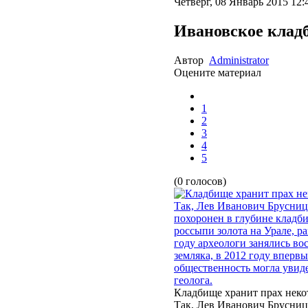
Четверг, 08 Январь 2015 12:
Ивановское клад
Автор
Administrator
Оцените материал
1
2
3
4
5
(0 голосов)
Кладбище хранит прах неко
Так, Лев Иванович Брусниц