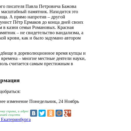
ого писателя Павла Петровича Бажова
 масштабный памятник. Находится это
ища. А прямо напротив – другой
нист Пётр Ермаков до конца дней своих
м в казни семьи Романовых. Красная
амятник – не свидетельство вандализма, а
ой крови, как и было задумано автором
адбище в дореволюционное время купцы и
 времена – многие местные деятели науки,
ополь считается самым престижным в
ормация
добраться:
ее изменение Понедельник, 24 Ноябрь
чку справа, и адрес
вашей соцсети
 Екатеринбурга