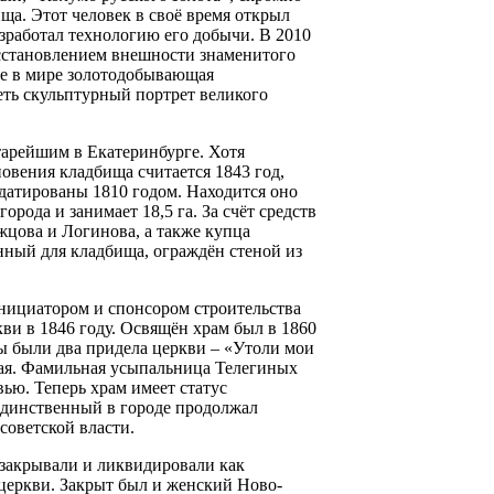
ща. Этот человек в своё время открыл
азработал технологию его добычи. В 2010
осстановлением внешности знаменитого
ые в мире золотодобывающая
еть скульптурный портрет великого
тарейшим в Екатеринбурге. Хотя
овения кладбища считается 1843 год,
датированы 1810 годом. Находится оно
города и занимает 18,5 га. За счёт средств
цова и Логинова, а также купца
нный для кладбища, ограждён стеной из
нициатором и спонсором строительства
ви в 1846 году. Освящён храм был в 1860
ны были два придела церкви – «Утоли мои
ая. Фамильная усыпальница Телегиных
вью. Теперь храм имеет статус
единственный в городе продолжал
советской власти.
 закрывали и ликвидировали как
 церкви. Закрыт был и женский Ново-