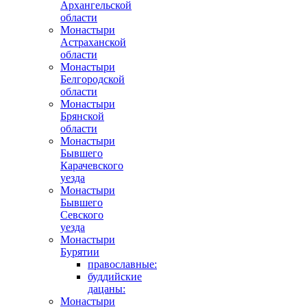
Архангельской
области
Монастыри
Астраханской
области
Монастыри
Белгородской
области
Монастыри
Брянской
области
Монастыри
Бывшего
Карачевского
уезда
Монастыри
Бывшего
Севского
уезда
Монастыри
Бурятии
православные:
буддийские
дацаны:
Монастыри