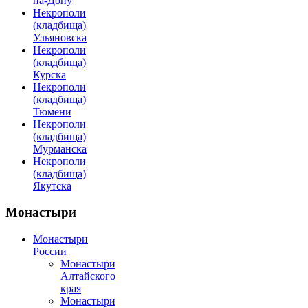
на-Дону
Некрополи
(кладбища)
Ульяновска
Некрополи
(кладбища)
Курска
Некрополи
(кладбища)
Тюмени
Некрополи
(кладбища)
Мурманска
Некрополи
(кладбища)
Якутска
Монастыри
Монастыри
России
Монастыри
Алтайского
края
Монастыри