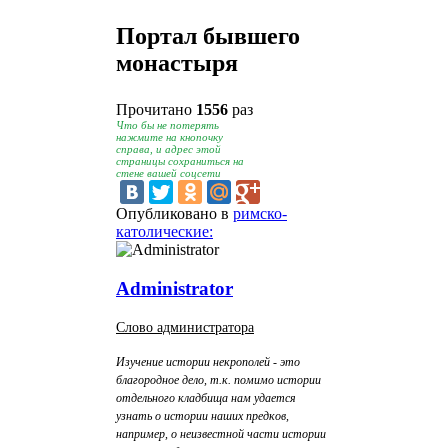
Портал бывшего
монастыря
Прочитано
1556
раз
Что бы не потерять
нажмите на кнопочку
справа, и адрес этой
страницы сохраниться на
стене вашей соцсети
Опубликовано в
римско-
католические:
Administrator
Слово администратора
Изучение истории некрополей - это
благородное дело, т.к. помимо истории
отдельного кладбища нам удается
узнать о истории наших предков,
например, о неизвестной части истории