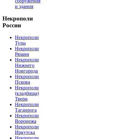
сооружения
и здания
Некрополи
России
Некрополи
Тулы
Некрополи
Рязани
Некрополи
Нижнего
Новгорода
Некрополи
Пскова
Некрополи
(кладбища)
Твери
Некрополи
Таганрога
Некрополи
Воронежа
Некрополи
Иркутска
Некрополи