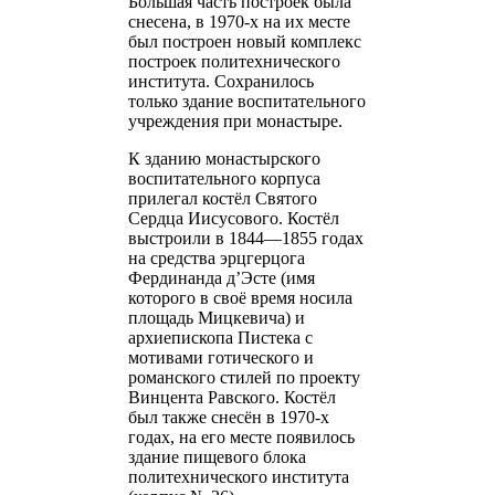
Большая часть построек была
снесена, в 1970-х на их месте
был построен новый комплекс
построек политехнического
института. Сохранилось
только здание воспитательного
учреждения при монастыре.
К зданию монастырского
воспитательного корпуса
прилегал костёл Святого
Сердца Иисусового. Костёл
выстроили в 1844—1855 годах
на средства эрцгерцога
Фердинанда д’Эсте (имя
которого в своё время носила
площадь Мицкевича) и
архиепископа Пистека с
мотивами готического и
романского стилей по проекту
Винцента Равского. Костёл
был также снесён в 1970-х
годах, на его месте появилось
здание пищевого блока
политехнического института