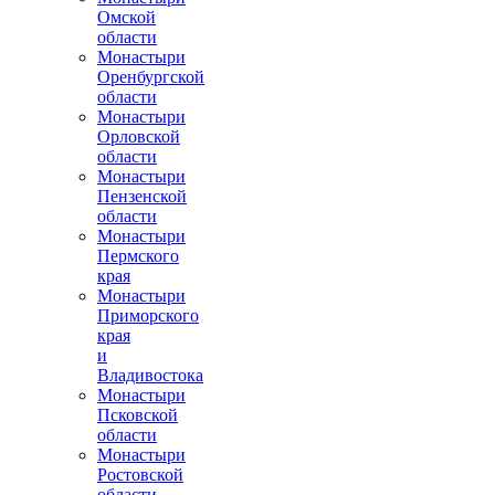
Омской
области
Монастыри
Оренбургской
области
Монастыри
Орловской
области
Монастыри
Пензенской
области
Монастыри
Пермского
края
Монастыри
Приморского
края
и
Владивостока
Монастыри
Псковской
области
Монастыри
Ростовской
области