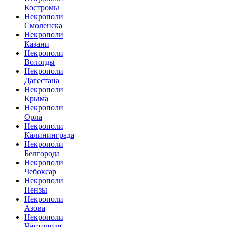
Костромы
Некрополи
Смоленска
Некрополи
Казани
Некрополи
Вологды
Некрополи
Дагестана
Некрополи
Крыма
Некрополи
Орла
Некрополи
Калининграда
Некрополи
Белгорода
Некрополи
Чебоксар
Некрополи
Пензы
Некрополи
Азова
Некрополи
Чистополя