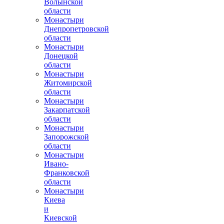
Волынской
области
Монастыри
Днепропетровской
области
Монастыри
Донецкой
области
Монастыри
Житомирской
области
Монастыри
Закарпатской
области
Монастыри
Запорожской
области
Монастыри
Ивано-
Франковской
области
Монастыри
Киева
и
Киевской