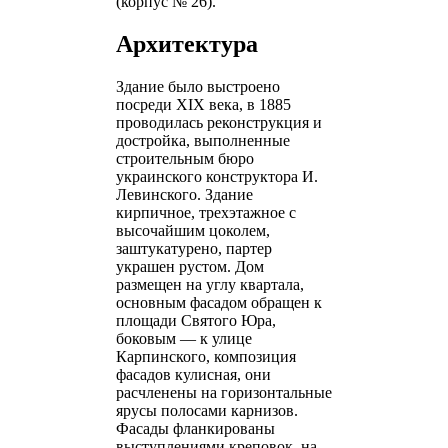
(корпус № 26).
Архитектура
Здание было выстроено
посреди XIX века, в 1885
проводилась реконструкция и
достройка, выполненные
строительным бюро
украинского конструктора И.
Левинского. Здание
кирпичное, трехэтажное с
высочайшим цоколем,
заштукатурено, партер
украшен рустом. Дом
размещен на углу квартала,
основным фасадом обращен к
площади Святого Юра,
боковым — к улице
Карпинского, композиция
фасадов кулисная, они
расчленены на горизонтальные
ярусы полосами карнизов.
Фасады фланкированы
выступлениями креповок, на