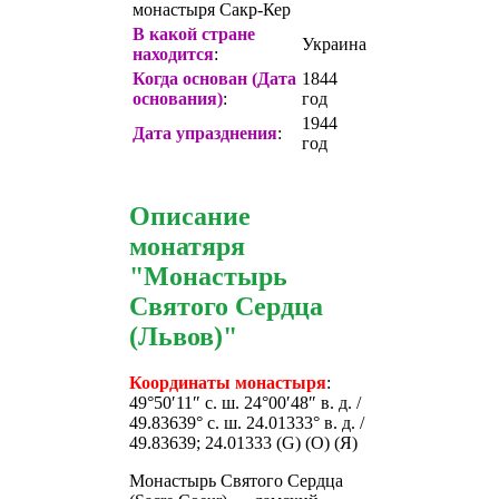
монастыря Сакр-Кер
В какой стране
Украина
находится
:
Когда основан (Дата
1844
основания)
:
год
1944
Дата упразднения
:
год
Описание
монатяря
"Монастырь
Святого Сердца
(Львов)"
Координаты монастыря
:
49°50′11″ с. ш. 24°00′48″ в. д. /
49.83639° с. ш. 24.01333° в. д. /
49.83639; 24.01333 (G) (O) (Я)
Монастырь Святого Сердца