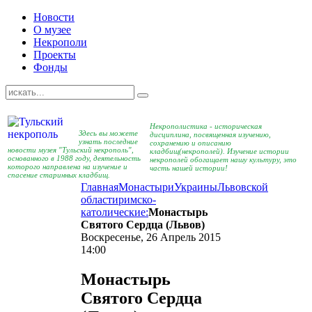
Новости
О музее
Некрополи
Проекты
Фонды
Некрополистика - историческая
Здесь вы можете
дисциплина, посвященная изучению,
узнать последние
сохранению и описанию
новости музея "Тульский некрополь",
кладбищ(некрополей). Изучение истории
основанного в 1988 году, деятельность
некрополей обогащает нашу культуру, это
которого направлена на изучение и
часть нашей истории!
спасение старинных кладбищ.
Главная
Монастыри
Украины
Львовской
области
римско-
католические:
Монастырь
Святого Сердца (Львов)
Воскресенье, 26 Апрель 2015
14:00
Монастырь
Святого Сердца