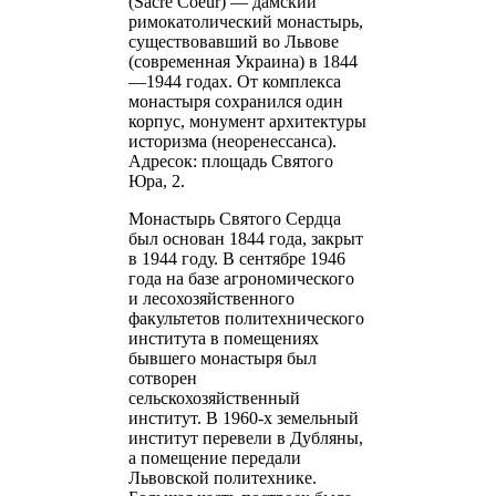
(Sacre Coeur) — дамский
римокатолический монастырь,
существовавший во Львове
(современная Украина) в 1844
—1944 годах. От комплекса
монастыря сохранился один
корпус, монумент архитектуры
историзма (неоренессанса).
Адресок: площадь Святого
Юра, 2.
Монастырь Святого Сердца
был основан 1844 года, закрыт
в 1944 году. В сентябре 1946
года на базе агрономического
и лесохозяйственного
факультетов политехнического
института в помещениях
бывшего монастыря был
сотворен
сельскохозяйственный
институт. В 1960-х земельный
институт перевели в Дубляны,
а помещение передали
Львовской политехнике.