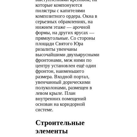
которые компонуются
пилястры с капителями
композитного ордера. Окна в
серьезных обрамлениях, на
нижнем этаже — арочной
формы, на других ярусах —
прямоугольные. Со стороны
площади Святого Юра
ризалиты увенчаны
высочайшими двухъярусными
фронтонами, меж ними по
центру установлен ещё один
фронтон, наименьшего
размера. Входной портал,
увенчанный дорическими
полуколонами, размещен в
левом крыле. План
внутренних помещений
основан на коридорной
системе.
Строительные
элементы