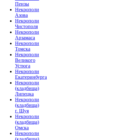
Пензы
Некрополи
Азова
Некрополи
Чистополя
Некрополи
Арзамаса
Некрополи
Томска
Некрополи
Великого
Устюга
Некрополи
Екатеринбурга
Некрополи
(кладбища)
Липецка
Некрополи
(кладбища)
г. Шуя
Некрополи
(кладбища)
Омска
Некрополи
(кладбища)