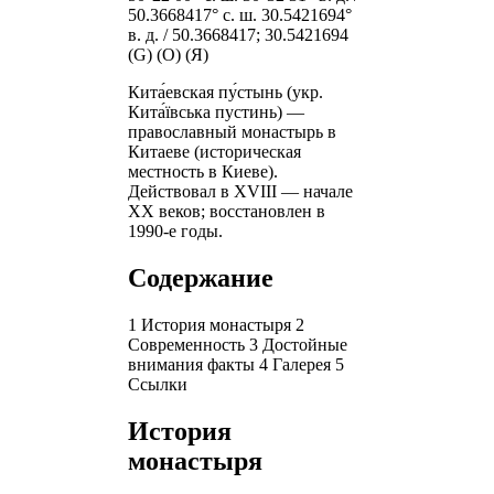
50.3668417° с. ш. 30.5421694°
в. д. / 50.3668417; 30.5421694
(G) (O) (Я)
Кита́евская пу́стынь (укр.
Кита́ївська пустинь) —
православный монастырь в
Китаеве (историческая
местность в Киеве).
Действовал в XVIII — начале
XX веков; восстановлен в
1990-е годы.
Содержание
1 История монастыря 2
Современность 3 Достойные
внимания факты 4 Галерея 5
Ссылки
История
монастыря