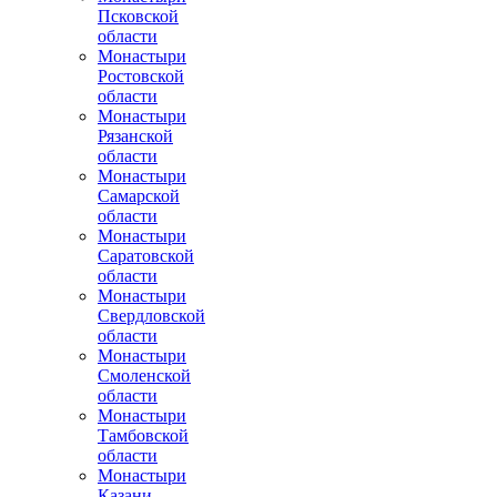
Псковской
области
Монастыри
Ростовской
области
Монастыри
Рязанской
области
Монастыри
Самарской
области
Монастыри
Саратовской
области
Монастыри
Свердловской
области
Монастыри
Смоленской
области
Монастыри
Тамбовской
области
Монастыри
Казани