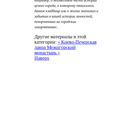
например, о неизвестной части истории
целого города, к которому относилось
данное кладбище или о жизни значимых и
забытых в нашей истории личностей,
похороненных на городских
захороненниях...
Другие материалы в этой
категории:
« Киево-Печерская
лавра
Межигорский
монастырь »
Наверх