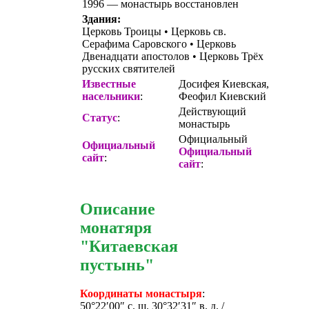
1996 — монастырь восстановлен
Здания:
Церковь Троицы • Церковь св.
Серафима Саровского • Церковь
Двенадцати апостолов • Церковь Трёх
русских святителей
Известные
Досифея Киевская,
насельники
:
Феофил Киевский
Действующий
Статус
:
монастырь
Официальный
Официальный
Официальный
сайт
:
сайт
:
Описание
монатяря
"Китаевская
пустынь"
Координаты монастыря
:
50°22′00″ с. ш. 30°32′31″ в. д. /