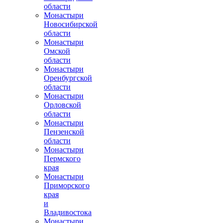
области
Монастыри
Новосибирской
области
Монастыри
Омской
области
Монастыри
Оренбургской
области
Монастыри
Орловской
области
Монастыри
Пензенской
области
Монастыри
Пермского
края
Монастыри
Приморского
края
и
Владивостока
Монастыри