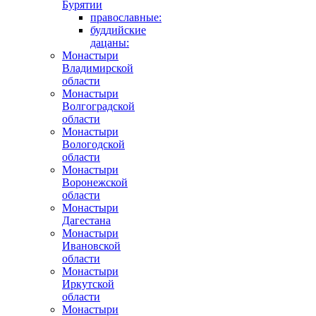
Бурятии
православные:
буддийские
дацаны:
Монастыри
Владимирской
области
Монастыри
Волгоградской
области
Монастыри
Вологодской
области
Монастыри
Воронежской
области
Монастыри
Дагестана
Монастыри
Ивановской
области
Монастыри
Иркутской
области
Монастыри