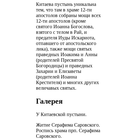
Китаева пустынь уникальна
тем, что там в храме 12-ти
апостолов собраны мощи всех
12-ти апостолов (кроме
святого Иоанна Богослова,
взятого с телом в Рай, и
предателя Иуды Искариота,
отпавшего от апостольского
лика), также мощи святых
праведных Иоакима и Анны
(родителей Пресвятой
Богородицы) и праведных
Захарии и Елизаветы
(родителей Иоанна
Крестителя) и многих других
величавых святых.
Галерея
У Китаевской пустыни.
Житие Серафима Саровского.
Роспись храма прп. Серафима
Саровского.