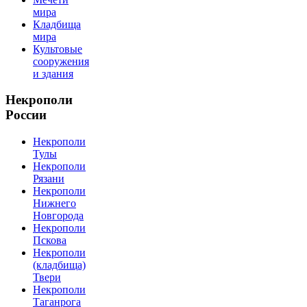
мира
Кладбища
мира
Культовые
сооружения
и здания
Некрополи
России
Некрополи
Тулы
Некрополи
Рязани
Некрополи
Нижнего
Новгорода
Некрополи
Пскова
Некрополи
(кладбища)
Твери
Некрополи
Таганрога