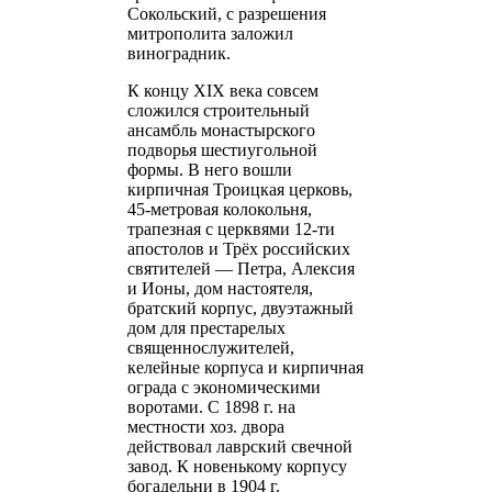
Сокольский, с разрешения
митрополита заложил
виноградник.
К концу XIX века совсем
сложился строительный
ансамбль монастырского
подворья шестиугольной
формы. В него вошли
кирпичная Троицкая церковь,
45-метровая колокольня,
трапезная с церквями 12-ти
апостолов и Трёх российских
святителей — Петра, Алексия
и Ионы, дом настоятеля,
братский корпус, двуэтажный
дом для престарелых
священнослужителей,
келейные корпуса и кирпичная
ограда с экономическими
воротами. С 1898 г. на
местности хоз. двора
действовал лаврский свечной
завод. К новенькому корпусу
богадельни в 1904 г.