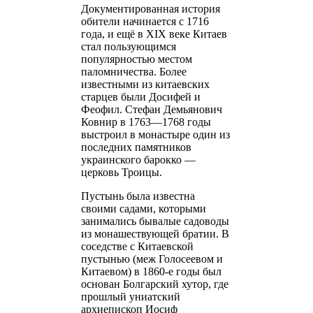
Документированная история
обители начинается с 1716
года, и ещё в XIX веке Китаев
стал пользующимся
популярностью местом
паломничества. Более
известными из китаевских
старцев были Досифей и
Феофил. Стефан Демьянович
Ковнир в 1763—1768 годы
выстроил в монастыре один из
последних памятников
украинского барокко —
церковь Троицы.
Пустынь была известна
своими садами, которыми
занимались бывалые садоводы
из монашествующей братии. В
соседстве с Китаевской
пустынью (меж Голосеевом и
Китаевом) в 1860-е годы был
основан Болгарский хутор, где
прошлый униатский
архиепископ Иосиф