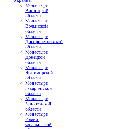
Украины
Монастыри
Винницкой
области
Монастыри
Волынской
области
Монастыри
Днепропетровской
области
Монастыри
Донецкой
области
Монастыри
Житомирской
области
Монастыри
Закарпатской
области
Монастыри
Запорожской
области
Монастыри
Ивано-
Франковской