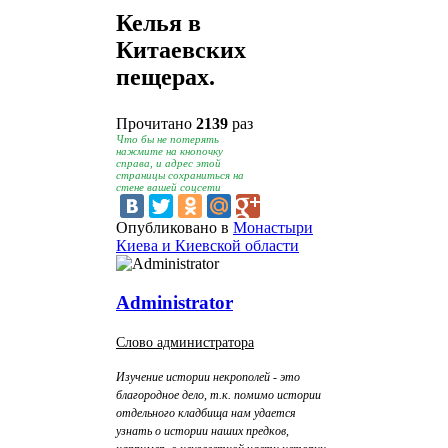
Келья в
Китаевских
пещерах.
Прочитано
2139
раз
Что бы не потерять
нажмите на кнопочку
справа, и адрес этой
страницы сохраниться на
стене вашей соцсети
Опубликовано в
Монастыри
Киева и Киевской области
Administrator
Слово администратора
Изучение истории некрополей - это
благородное дело, т.к. помимо истории
отдельного кладбища нам удается
узнать о истории наших предков,