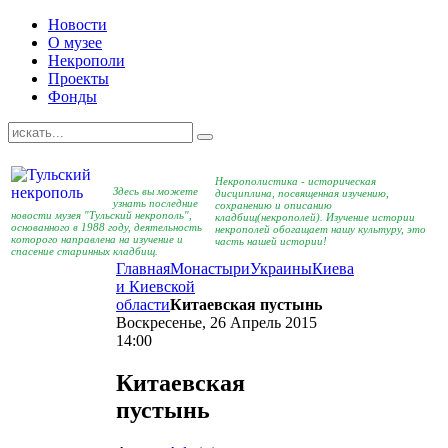
Новости
О музее
Некрополи
Проекты
Фонды
Некрополистика - историческая
Здесь вы можете
дисциплина, посвященная изучению,
узнать последние
сохранению и описанию
новости музея "Тульский некрополь",
кладбищ(некрополей). Изучение истории
основанного в 1988 году, деятельность
некрополей обогащает нашу культуру, это
которого направлена на изучение и
часть нашей истории!
спасение старинных кладбищ.
Главная
Монастыри
Украины
Киева
и Киевской
области
Китаевская пустынь
Воскресенье, 26 Апрель 2015
14:00
Китаевская
пустынь