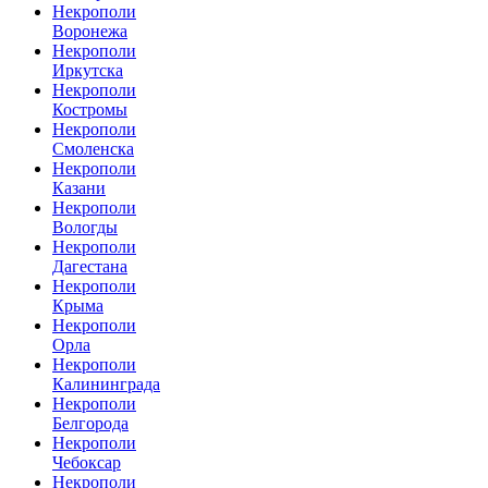
Некрополи
Воронежа
Некрополи
Иркутска
Некрополи
Костромы
Некрополи
Смоленска
Некрополи
Казани
Некрополи
Вологды
Некрополи
Дагестана
Некрополи
Крыма
Некрополи
Орла
Некрополи
Калининграда
Некрополи
Белгорода
Некрополи
Чебоксар
Некрополи