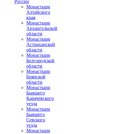
России
Монастыри
Алтайского
края
Монастыри
Архангельской
области
Монастыри
Астраханской
области
Монастыри
Белгородской
области
Монастыри
Брянской
области
Монастыри
Бывшего
Карачевского
уезда
Монастыри
Бывшего
Севского
уезда
Монастыри