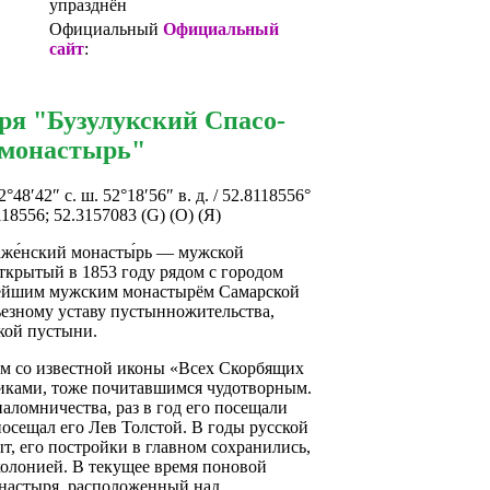
упразднён
Официальный
Официальный
сайт
:
ря "Бузулукский Спасо-
 монастырь"
52°48′42″ с. ш. 52°18′56″ в. д. / 52.8118556°
8118556; 52.3157083 (G) (O) (Я)
аже́нский монасты́рь — мужской
ткрытый в 1853 году рядом с городом
нейшим мужским монастырём Самарской
ьезному уставу пустынножительства,
кой пустыни.
м со известной иконы «Всех Скорбящих
иками, тоже почитавшимся чудотворным.
аломничества, раз в год его посещали
посещал его Лев Толстой. В годы русской
т, его постройки в главном сохранились,
колонией. В текущее время поновой
онастыря, расположенный над