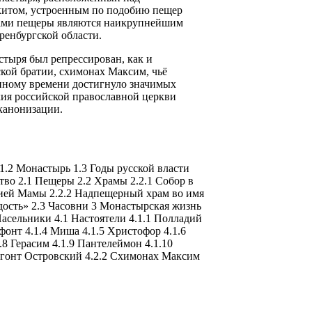
итом, устроенным по подобию пещер
ами пещеры являются наикрупнейшим
ренбургской области.
стыря был репрессирован, как и
кой братии, схимонах Максим, чьё
нному времени достигнуло значимых
хия российской православной церкви
канонизации.
1.2 Монастырь 1.3 Годы русской власти
тво 2.1 Пещеры 2.2 Храмы 2.2.1 Собор в
ией Мамы 2.2.2 Надпещерный храм во имя
ость» 2.3 Часовни 3 Монастырская жизнь
асельники 4.1 Настоятели 4.1.1 Полладий
фонт 4.1.4 Миша 4.1.5 Христофор 4.1.6
.8 Герасим 4.1.9 Пантелеймон 4.1.10
легонт Островский 4.2.2 Схимонах Максим