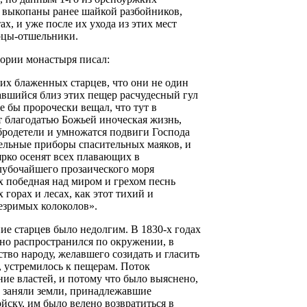
 выкопаны ранее шайкой разбойников,
х, и уже после их ухода из этих мест
рцы-отшельники.
тории монастыря писал:
их блаженных старцев, что они не один
авшийся близ этих пещер расчудесный гул
е бы пророчески вещал, что тут в
т благодатью Божьей иноческая жизнь,
бродетели и умножатся подвиги Господа
тельные приборы спасительных маяков, и
рко осенят всех плавающих в
лубочайшего прозаического моря
 победная над миром и грехом песнь
 горах и лесах, как этот тихий и
езримых колоколов».
ие старцев было недолгим. В 1830-х годах
но распространился по окружении, в
ство народу, желавшего созидать и гласить
, устремилось к пещерам. Поток
ие властей, и потому что было выяснено,
 заняли земли, принадлежавшие
йску, им было велено возвратиться в