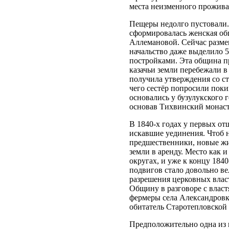
места неизменного прожива
Пещеры недолго пустовали.
сформировалась женская о
Аллемановой. Сейчас разме
начальство даже выделило 5
постройками. Эта община пр
казачьи земли перебежали в
получила утверждения со с
чего сестёр попросили поки
основались у бузулукского 
основав Тихвинский монас
В 1840-х годах у первых от
искавшие уединения. Чтоб 
предшественники, новые жи
земли в аренду. Место как 
округах, и уже к концу 184
подвигов стало довольно в
разрешения церковных влас
Общину в разговоре с влас
фермеры села Александров
обитатель Старотепловской
Предположительно одна из 