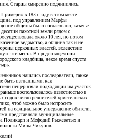
ния. Старцы смиренно подчинились.
 Примерно в 1835 году в этом месте
бщина, под управлением Марфы
щение общины было согласовано, казачье
 десятин пахотной земли рядом с
осуществовала около 10 лет, но потом
 казённое ведомство, а община так и не
тороны церковных властей, вследствие
нуть эти места. В предстоящем они
городского кладбища, некое время спустя
тырь.
шельников нашлись последователи, также
не быть изгнанными, как
тели пещер взяли подходящий им участок
и раньше воспользовалось известностью в
0-х годов число ревнителей христианских
елико, чтоб можно было испросить
тей на официальное утверждение обители.
тями представляли муниципальные
ка Поликарп и Мефодий Рыжеватых и
 волости Миша Чикунов.
келий