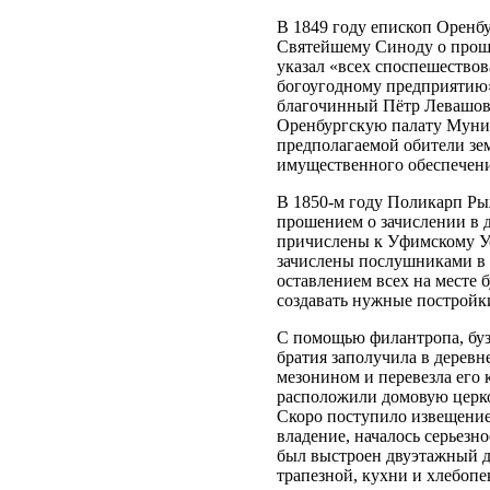
В 1849 году епископ Орен
Святейшему Синоду о проше
указал «всех споспешество
богоугодному предприятию»
благочинный Пётр Левашов.
Оренбургскую палату Муни
предполагаемой обители зе
имущественного обеспечени
В 1850-м году Поликарп Ры
прошением о зачислении в д
причислены к Уфимскому У
зачислены послушниками в 
оставлением всех на месте 
создавать нужные постройк
С помощью филантропа, буз
братия заполучила в дерев
мезонином и перевезла его
расположили домовую церко
Скоро поступило извещение
владение, началось серьезн
был выстроен двуэтажный 
трапезной, кухни и хлебопе