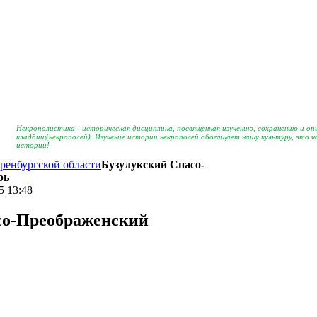
Некрополистика - историческая дисциплина, посвященная изучению, сохранению и о
кладбищ(некрополей). Изучение истории некрополей обогащает нашу культуру, это 
истории!
ренбургской области
Бузулукский Спасо-
рь
5 13:48
со-Преображенский