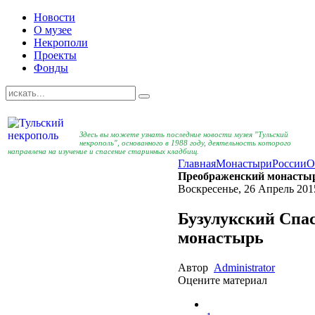
Новости
О музее
Некрополи
Проекты
Фонды
Здесь вы можете узнать последние новости музея "Тульский
некрополь", основанного в 1988 году, деятельность которого
направлена на изучение и спасение старинных кладбищ.
Главная
Монастыри
России
О
Преображенский монасты
Воскресенье, 26 Апрель 201
Бузулукский Спа
монастырь
Автор
Administrator
Оцените материал