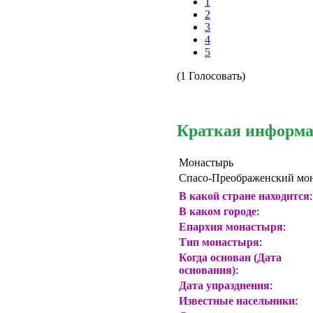
1
2
3
4
5
(1 Голосовать)
Краткая информ
Монастырь
Спасо-Преображенский мо
В какой стране находится
:
В каком городе
:
Епархия монастыря
:
Тип монастыря
:
Когда основан (Дата
основания)
:
Дата упразднения
:
Известные насельники
: