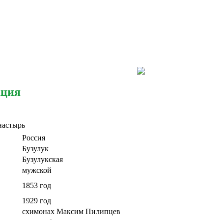
ация
настырь
Россия
Бузулук
Бузулукская
мужской
1853 год
1929 год
схимонах Максим Пилипцев