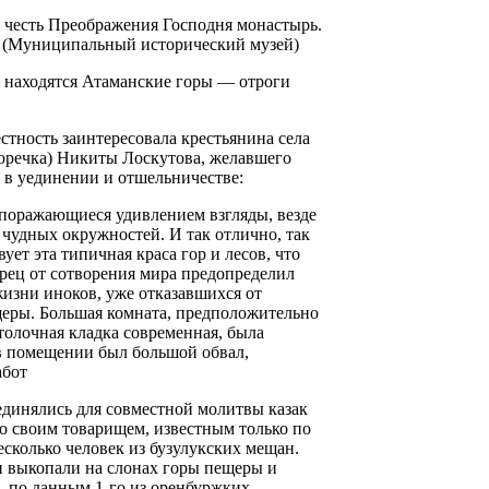
 честь Преображения Господня монастырь.
г. (Муниципальный исторический музей)
к находятся Атаманские горы — отроги
стность заинтересовала крестьянина села
оречка) Никиты Лоскутова, желавшего
 в уединении и отшельничестве:
 поражающиеся удивлением взгляды, везде
чудных окружностей. И так отлично, так
ет эта типичная краса гор и лесов, что
орец от сотворения мира предопределил
 жизни иноков, уже отказавшихся от
еры. Большая комната, предположительно
отолочная кладка современная, была
 в помещении был большой обвал,
абот
единялись для совместной молитвы казак
 своим товарищем, известным только по
сколько человек из бузулукских мещан.
 выкопали на слонах горы пещеры и
, по данным 1-го из оренбуржких