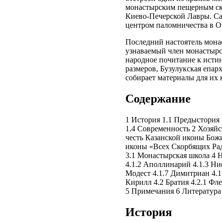
монастырским пещерным ск
Киево-Печерской Лавры. С
центром паломничества в О
Последний настоятель мона
узнаваемый член монастырс
народное почитание к исти
размеров, Бузулукская епар
собирает материалы для их 
Содержание
1 История 1.1 Предыстория 
1.4 Современность 2 Хозяйс
честь Казанской иконы Бож
иконы «Всех Скорбящих Рад
3.1 Монастырская школа 4 Н
4.1.2 Аполлинарий 4.1.3 Ни
Модест 4.1.7 Димитриан 4.1
Кирилл 4.2 Братия 4.2.1 Ф
5 Примечания 6 Литература
История