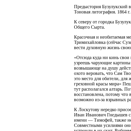
Предыстория Бузулукский в
Тоновая литография. 1864 
К северу от городка Бузулу
Общего Сырта.
Красочная и необитаемая ме
Тримихайловка (сейчас Сух
вести духовную жизнь свою
«Отсюда куда ни кинь свои
узреешь чарующие картины 
возвышающе на душу действу
охото веровать, что Сам Тв
это место для обители, для
греховной красы мира» Пещ
тут располагался алтарь. П
восстановлена, потому что
возможно из-за взрывных р
К Лоскутову нередко присо
Иван Иванович Гнедышев со
имени — Тимофей, также не
Совместными усилиями они
устроили в их скит. Вобщем