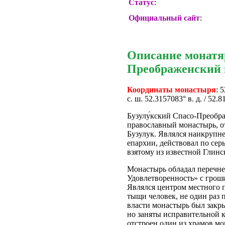
Статус
:
Официальный сайт
:
Описание монатя
Преображенский
Координаты монастыря
: 
с. ш. 52.3157083° в. д. / 52.
Бузулу́кский Спасо-Преобр
православный монастырь, о
Бузулук. Являлся наикруп
епархии, действовал по сер
взятому из известной Глинс
Монастырь обладал перечне
Удовлетворенность» с грош
Являлся центром местного п
тыщи человек, не один раз 
власти монастырь был закры
но заняты исправительной 
отстроен один из храмов м