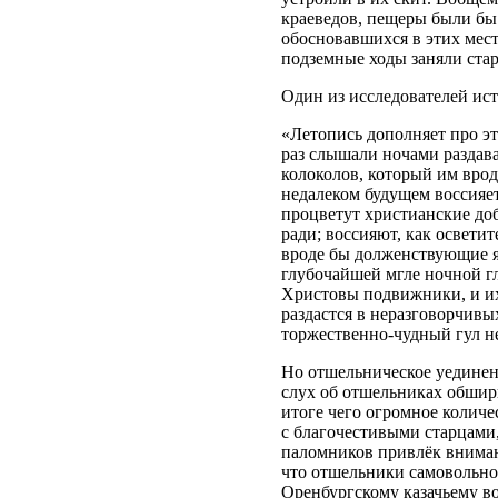
краеведов, пещеры были бы
обосновавшихся в этих места
подземные ходы заняли ста
Один из исследователей ис
«Летопись дополняет про эт
раз слышали ночами раздав
колоколов, который им врод
недалеком будущем воссияе
процветут христианские до
ради; воссияют, как освети
вроде бы долженствующие я
глубочайшей мгле ночной г
Христовы подвижники, и их
раздастся в неразговорчивых
торжественно-чудный гул н
Но отшельническое уединен
слух об отшельниках обшир
итоге чего огромное количе
с благочестивыми старцами
паломников привлёк вниман
что отшельники самовольно
Оренбургскому казачьему во