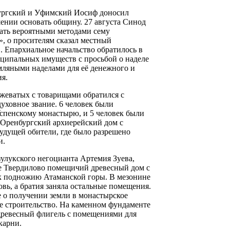
бургский и Уфимский Иосиф доносил
нии основать общину. 27 августа Синод
вать вероятными методами сему
, о просителям сказал местный
 Епархиальное начальство обратилось в
ципальных имуществ с просьбой о наделе
мляными наделами для её денежного и
я.
жеватых с товарищами обратился с
уховное звание. 6 человек были
спенскому монастырю, и 5 человек были
Оренбургский архиерейский дом с
будущей обители, где было разрешено
и.
улукского негоцианта Артемия Зуева,
не Твердилово помещичий древесный дом с
 к подножию Атаманской горы. В мезонине
вь, а братия заняла остальные помещения.
 о получении земли в монастырское
ое строительство. На каменном фундаменте
древесный флигель с помещениями для
карни.