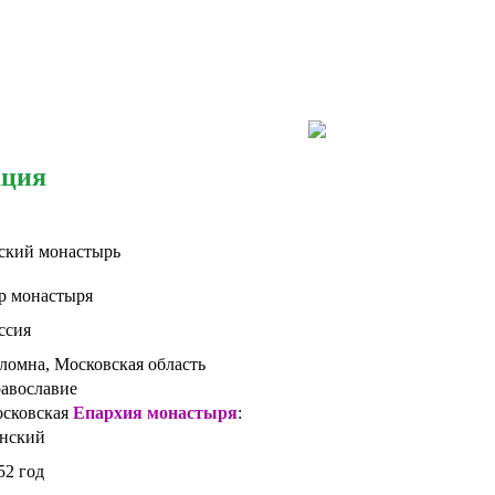
ация
ский монастырь
р монастыря
ссия
ломна, Московская область
авославие
сковская
Епархия монастыря
:
нский
52 год