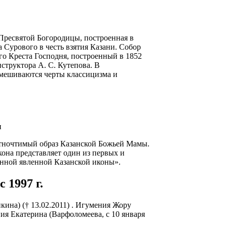
Пресвятой Богородицы, построенная в
 Сурового в честь взятия Казани. Собор
 Креста Господня, построенный в 1852
структора А. С. Кутепова. В
смешиваются черты классицизма и
и
тночтимый образ Казанской Божьей Мамы.
икона представляет один из первых и
нной явленной Казанской иконы».
 1997 г.
ина) († 13.02.2011) . Игумения Жору
ния Екатерина (Варфоломеева, с 10 января