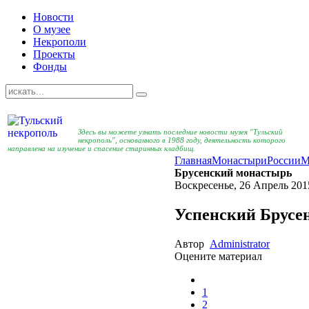
Новости
О музее
Некрополи
Проекты
Фонды
Здесь вы можете узнать последние новости музея "Тульский
некрополь", основанного в 1988 году, деятельность которого
направлена на изучение и спасение старинных кладбищ.
Главная
Монастыри
России
М
Брусенский монастырь
Воскресенье, 26 Апрель 201
Успенский Брусе
Автор
Administrator
Оцените материал
1
2