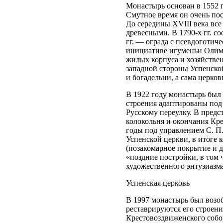
Монастырь основан в 1552 
Смутное время он очень пос
До середины XVIII века все
древесными. В 1790-х гг. со
гг. — ограда с псевдоготи
инициативе игуменьи Олимп
жилых корпуса и хозяйстве
западной стороны Успенско
и богадельни, а сама церков
В 1922 году монастырь был 
строения адаптированы под 
Русскому переулку. В пред
колокольня и окончания Кр
годы под управлением С. П
Успенской церкви, в итоге 
(позакомарное покрытие и др
«поздние постройки, в том
художественного энтузиазма
Успенская церковь
В 1997 монастырь был возоб
реставрируются его строени
Крестовоздвиженского собо