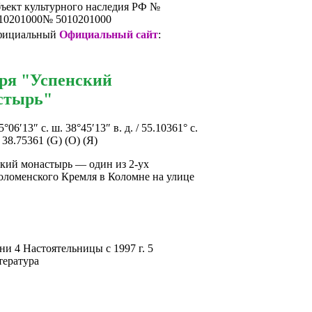
ъект культурного наследия РФ №
10201000№ 5010201000
ициальный
Официальный сайт
:
ря "Успенский
стырь"
55°06′13″ с. ш. 38°45′13″ в. д. / 55.10361° с.
; 38.75361 (G) (O) (Я)
ский монастырь — один из 2-ух
оломенского Кремля в Коломне на улице
и 4 Настоятельницы с 1997 г. 5
тература