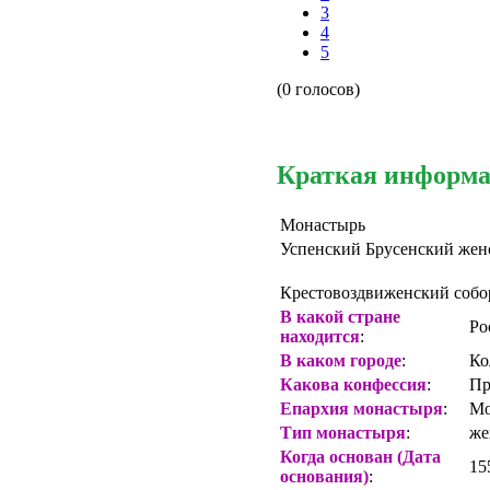
3
4
5
(0 голосов)
Краткая информ
Монастырь
Успенский Брусенский жен
Крестовоздвиженский собо
В какой стране
Ро
находится
:
В каком городе
:
Ко
Какова конфессия
:
Пр
Епархия монастыря
:
Мо
Тип монастыря
:
же
Когда основан (Дата
15
основания)
: