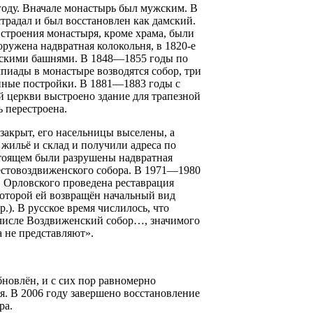
году. Вначале монастырь был мужским. В
традал и был восстановлен как дамский.
 строения монастыря, кроме храма, были
оружена надвратная колокольня, в 1820-е
ческими башнями. В 1848—1855 годы по
иады в монастыре возводятся собор, три
нные постройки. В 1881—1883 годы с
й церкви выстроено здание для трапезной
ь перестроена.
закрыт, его насельницы выселены, а
жильё и склад и получили адреса по
стоящем были разрушены надвратная
естовоздвиженского собора. В 1971—1980
. Орловского проведена реставрация
которой ей возвращён начальный вид
.). В русское время числилось, что
 числе Воздвиженский собор…, значимого
 не представляют».
новлён, и с сих пор равномерно
я. В 2006 году завершено восстановление
ра.