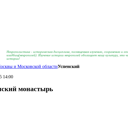
Некрополистика - историческая дисциплина, посвященная изучению, сохранению и о
кладбищ(некрополей). Изучение истории некрополей обогащает нашу культуру, это 
истории!
осквы и Московской области
Успенский
5 14:00
нский монастырь