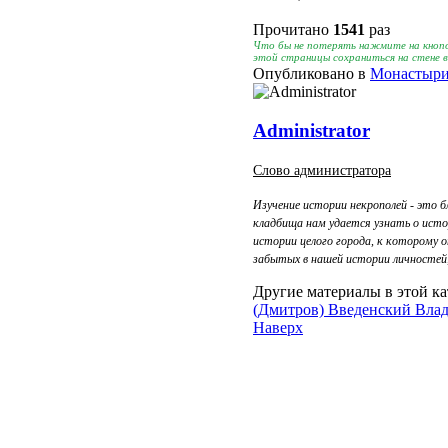
Прочитано
1541
раз
Что бы не потерять нажмите на кнопо
этой страницы сохраниться на стене 
Опубликовано в
Монастыри
Administrator
Слово администратора
Изучение истории некрополей - это б
кладбища нам удается узнать о исто
истории целого города, к которому 
забытых в нашей истории личностей, 
Другие материалы в этой ка
(Дмитров)
Введенский Вла
Наверх