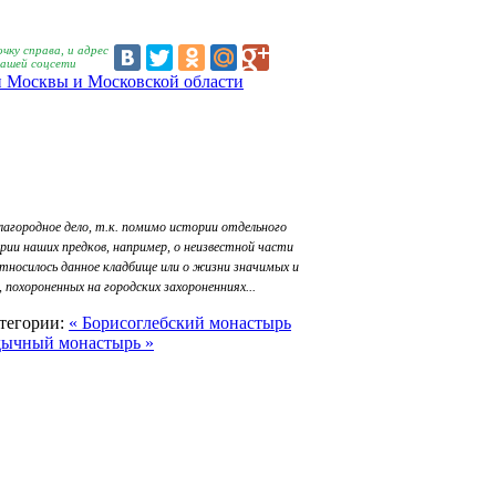
чку справа, и адрес
вашей соцсети
 Москвы и Московской области
лагородное дело, т.к. помимо истории отдельного
рии наших предков, например, о неизвестной части
относилось данное кладбище или о жизни значимых и
похороненных на городских захороненниях...
тегории:
« Борисоглебский монастырь
дычный монастырь »