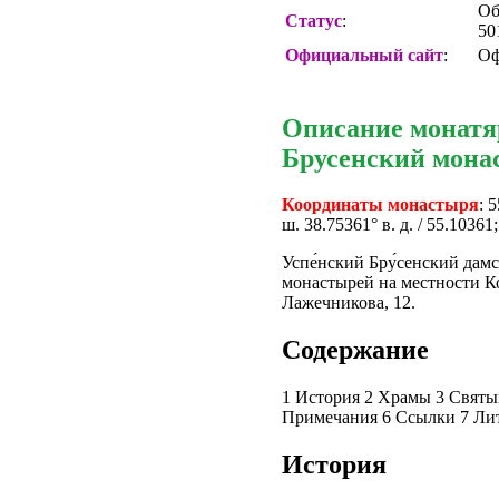
Об
Статус
:
50
Официальный сайт
:
Оф
Описание монатя
Брусенский мона
Координаты монастыря
: 
ш. 38.75361° в. д. / 55.10361
Успе́нский Бру́сенский дам
монастырей на местности К
Лажечникова, 12.
Содержание
1 История 2 Храмы 3 Святын
Примечания 6 Ссылки 7 Ли
История