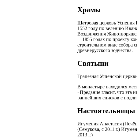
Храмы
Шатровая церковь Успения 
1552 году по велению Ивана
Воздвижения Животворящего
—1855 годах по проекту кон
строительном виде собора 
древнерусского зодчества.
Святыни
Трапезная Успенской церкв
В монастыре находился мес
«Предание гласит, что эта 
раннейших списков с подли
Настоятельницы с
Игумения Анастасия (Печёнк
(Семукова, с 2011 г.) Игуме
2013 г.)