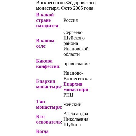
Воскресенско-Фёдоровского
монастыря. Фото 2005 года
В какой
стране
Россия
находится
:
Сергеево
Шуйского
В каком
района
селе
:
Ивановской
области
Какова
православие
конфессия
:
Иваново-
Вознесенская
Епархия
Епархия
монастыря
:
монастыря
:
РПЦ
Тип
женский
монастыря
:
Александра
Кто
Николаевна
основатель
:
Шубина
Когда