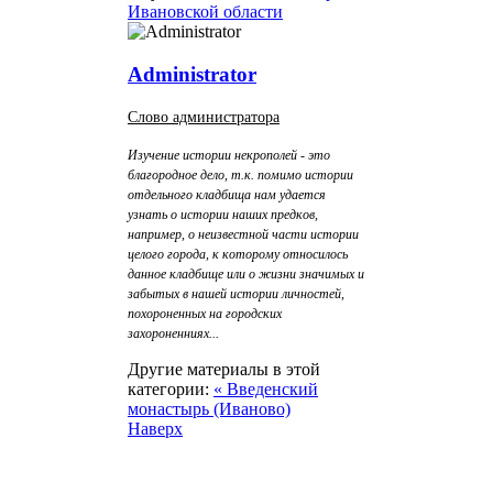
Ивановской области
Administrator
Слово администратора
Изучение истории некрополей - это
благородное дело, т.к. помимо истории
отдельного кладбища нам удается
узнать о истории наших предков,
например, о неизвестной части истории
целого города, к которому относилось
данное кладбище или о жизни значимых и
забытых в нашей истории личностей,
похороненных на городских
захороненниях...
Другие материалы в этой
категории:
« Введенский
монастырь (Иваново)
Наверх