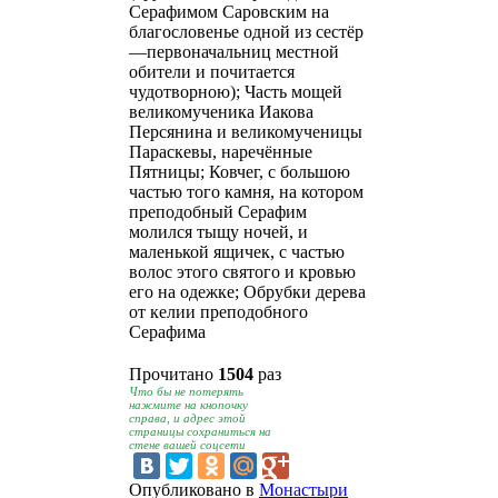
Серафимом Саровским на
благословенье одной из сестёр
—первоначальниц местной
обители и почитается
чудотворною); Часть мощей
великомученика Иакова
Персянина и великомученицы
Параскевы, наречённые
Пятницы; Ковчег, с большою
частью того камня, на котором
преподобный Серафим
молился тыщу ночей, и
маленькой ящичек, с частью
волос этого святого и кровью
его на одежке; Обрубки дерева
от келии преподобного
Серафима
Прочитано
1504
раз
Что бы не потерять
нажмите на кнопочку
справа, и адрес этой
страницы сохраниться на
стене вашей соцсети
Опубликовано в
Монастыри