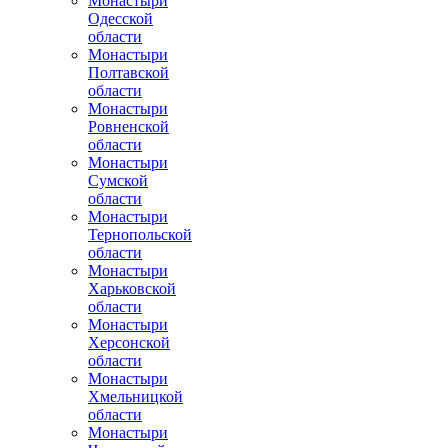
Монастыри
Одесской
области
Монастыри
Полтавской
области
Монастыри
Ровненской
области
Монастыри
Сумской
области
Монастыри
Тернопольской
области
Монастыри
Харьковской
области
Монастыри
Херсонской
области
Монастыри
Хмельницкой
области
Монастыри