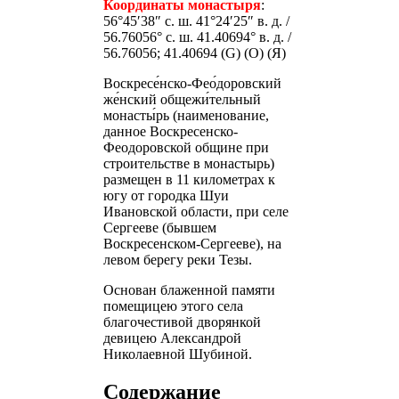
Координаты монастыря
:
56°45′38″ с. ш. 41°24′25″ в. д. /
56.76056° с. ш. 41.40694° в. д. /
56.76056; 41.40694 (G) (O) (Я)
Воскресе́нско-Фео́доровский
же́нский общежи́тельный
монасты́рь (наименование,
данное Воскресенско-
Феодоровской общине при
строительстве в монастырь)
размещен в 11 километрах к
югу от городка Шуи
Ивановской области, при селе
Сергееве (бывшем
Воскресенском-Сергееве), на
левом берегу реки Тезы.
Основан блаженной памяти
помещицею этого села
благочестивой дворянкой
девицею Александрой
Николаевной Шубиной.
Содержание