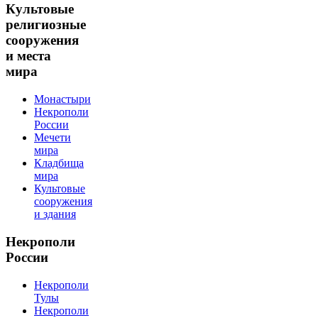
Культовые
религиозные
сооружения
и места
мира
Монастыри
Некрополи
России
Мечети
мира
Кладбища
мира
Культовые
сооружения
и здания
Некрополи
России
Некрополи
Тулы
Некрополи