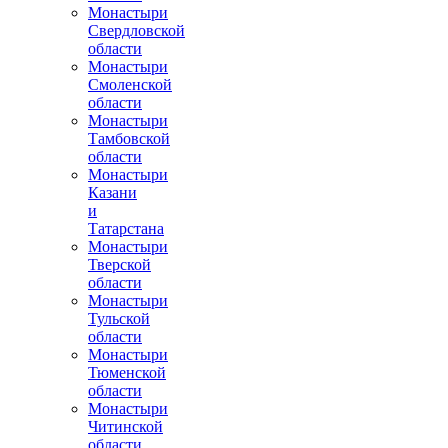
Монастыри
Свердловской
области
Монастыри
Смоленской
области
Монастыри
Тамбовской
области
Монастыри
Казани
и
Татарстана
Монастыри
Тверской
области
Монастыри
Тульской
области
Монастыри
Тюменской
области
Монастыри
Читинской
области