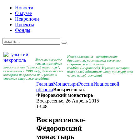
Новости
О музее
Некрополи
Проекты
Фонды
Некрополистика - историческая
Здесь вы можете
дисциплина, посвященная изучению,
узнать последние
сохранению и описанию
новости музея "Тульский некрополь",
кладбищ(некрополей). Изучение истории
основанного в 1988 году, деятельность
некрополей обогащает нашу культуру, это
которого направлена на изучение и
часть нашей истории!
спасение старинных кладбищ.
Главная
Монастыри
России
Ивановской
области
Воскресенско-
Фёдоровский монастырь
Воскресенье, 26 Апрель 2015
13:48
Воскресенско-
Фёдоровский
монастырь