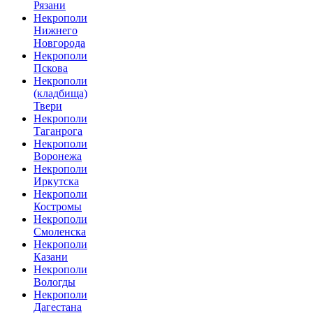
Рязани
Некрополи
Нижнего
Новгорода
Некрополи
Пскова
Некрополи
(кладбища)
Твери
Некрополи
Таганрога
Некрополи
Воронежа
Некрополи
Иркутска
Некрополи
Костромы
Некрополи
Смоленска
Некрополи
Казани
Некрополи
Вологды
Некрополи
Дагестана