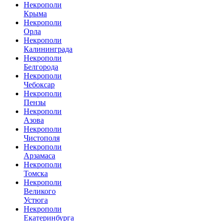
Некрополи
Крыма
Некрополи
Орла
Некрополи
Калининграда
Некрополи
Белгорода
Некрополи
Чебоксар
Некрополи
Пензы
Некрополи
Азова
Некрополи
Чистополя
Некрополи
Арзамаса
Некрополи
Томска
Некрополи
Великого
Устюга
Некрополи
Екатеринбурга