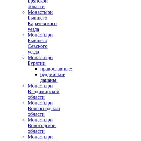
Брянской
области
Монастыри
Бывшего
Карачевского
уезда
Монастыри
Бывшего
Севского
уезда
Монастыри
Бурятии
православные:
буддийские
дацаны:
Монастыри
Владимирской
области
Монастыри
Волгоградской
области
Монастыри
Вологодской
области
Монастыри