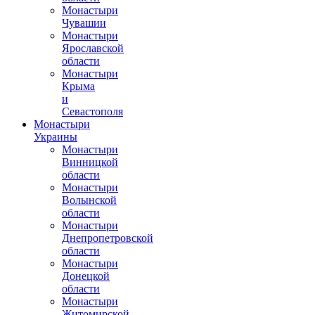
Монастыри
Чувашии
Монастыри
Ярославской
области
Монастыри
Крыма
и
Севастополя
Монастыри
Украины
Монастыри
Винницкой
области
Монастыри
Волынской
области
Монастыри
Днепропетровской
области
Монастыри
Донецкой
области
Монастыри
Житомирской