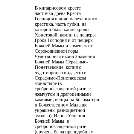
В кипарисовом кресте
частичка древа Креста
Господня в виде малеханького
крестика, часть губки, на
которой была капля крови
Христовой, камни из пещеры
Гроба Господня и от пещеры
Божией Мамы и камешек от
Сорокодневной горы;
Чудотворная икона Знамения
Божией Мамы Серафимо-
Понетаевские, копия с
чудотворного вида, что в
Серафимо-Понетаевском
монастыре (в
сребропозлащенной ризе, с
жемчугом и драгоценными
камнями; венцы на Богоматери
и Божественном Малыше
украшены разноцветной
эмалью); Икона Успения
Божией Мамы, в
сребропозлащённой ризе
(вручена была преподобным