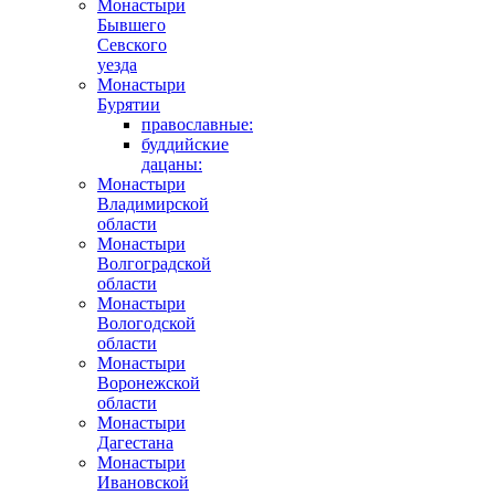
Монастыри
Бывшего
Севского
уезда
Монастыри
Бурятии
православные:
буддийские
дацаны:
Монастыри
Владимирской
области
Монастыри
Волгоградской
области
Монастыри
Вологодской
области
Монастыри
Воронежской
области
Монастыри
Дагестана
Монастыри
Ивановской