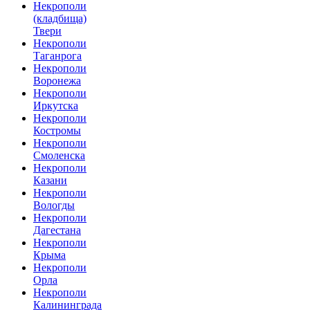
Некрополи
(кладбища)
Твери
Некрополи
Таганрога
Некрополи
Воронежа
Некрополи
Иркутска
Некрополи
Костромы
Некрополи
Смоленска
Некрополи
Казани
Некрополи
Вологды
Некрополи
Дагестана
Некрополи
Крыма
Некрополи
Орла
Некрополи
Калининграда