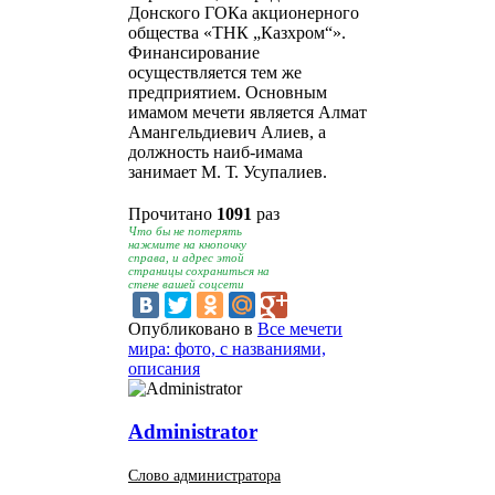
Донского ГОКа акционерного
общества «ТНК „Казхром“».
Финансирование
осуществляется тем же
предприятием. Основным
имамом мечети является Алмат
Амангельдиевич Алиев, а
должность наиб-имама
занимает М. Т. Усупалиев.
Прочитано
1091
раз
Что бы не потерять
нажмите на кнопочку
справа, и адрес этой
страницы сохраниться на
стене вашей соцсети
Опубликовано в
Все мечети
мира: фото, с названиями,
описания
Administrator
Слово администратора