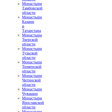
Монастыри
Тамбовской
области
Монастыри
Казани
и
Татарстана
Монастыри
Тверской
области
Монастыри
Тульской
области
Монастыри
Тюменской
области
Монастыри
Читинской
области
Монастыри
Чувашии
Монастыри
Ярославской
области
Монастыри