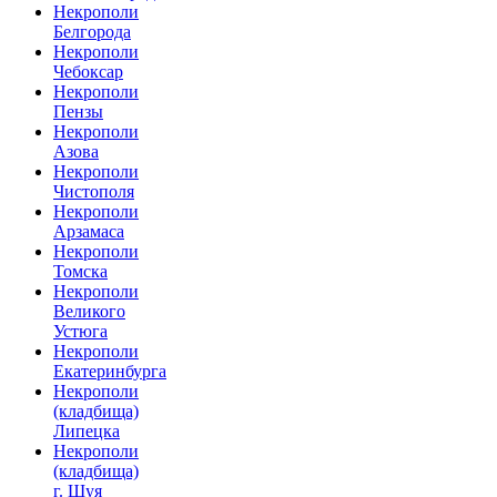
Некрополи
Белгорода
Некрополи
Чебоксар
Некрополи
Пензы
Некрополи
Азова
Некрополи
Чистополя
Некрополи
Арзамаса
Некрополи
Томска
Некрополи
Великого
Устюга
Некрополи
Екатеринбурга
Некрополи
(кладбища)
Липецка
Некрополи
(кладбища)
г. Шуя