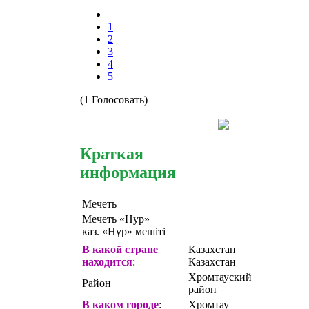
1
2
3
4
5
(1 Голосовать)
Краткая
информация
Мечеть
Мечеть «Нур»
каз. «Нұр» мешіті
В какой стране
Казахстан
находится
:
Казахстан
Хромтауский
Район
район
В каком городе
:
Хромтау