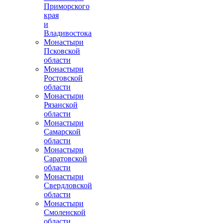
Приморского
края
и
Владивостока
Монастыри
Псковской
области
Монастыри
Ростовской
области
Монастыри
Рязанской
области
Монастыри
Самарской
области
Монастыри
Саратовской
области
Монастыри
Свердловской
области
Монастыри
Смоленской
области