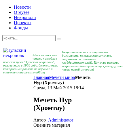
Новости
О музее
Некрополи
Проекты
Фонды
Некрополистика - историческая
Здесь вы можете
дисциплина, посвященная изучению,
узнать последние
сохранению и описанию
новости музея "Тульский некрополь",
кладбищ(некрополей). Изучение истории
основанного в 1988 году, деятельность
некрополей обогащает нашу культуру, это
которого направлена на изучение и
часть нашей истории!
спасение старинных кладбищ.
Главная
Мечети мира
Мечеть
Нур (Хромтау)
Среда, 13 Май 2015 18:14
Мечеть Нур
(Хромтау)
Автор
Administrator
Оцените материал