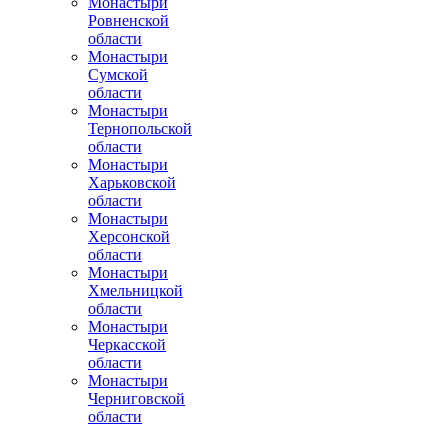
Монастыри
Ровненской
области
Монастыри
Сумской
области
Монастыри
Тернопольской
области
Монастыри
Харьковской
области
Монастыри
Херсонской
области
Монастыри
Хмельницкой
области
Монастыри
Черкасской
области
Монастыри
Черниговской
области