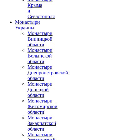
Крыма
и
Севастополя
Монастыри
Украины
Монастыри
Винницкой
области
Монастыри
Волынской
области
Монастыри
Днепропетровской
области
Монастыри
Донецкой
области
Монастыри
Житомирской
области
Монастыри
Закарпатской
области
Монастыри