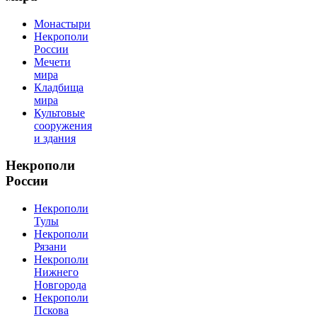
Монастыри
Некрополи
России
Мечети
мира
Кладбища
мира
Культовые
сооружения
и здания
Некрополи
России
Некрополи
Тулы
Некрополи
Рязани
Некрополи
Нижнего
Новгорода
Некрополи
Пскова