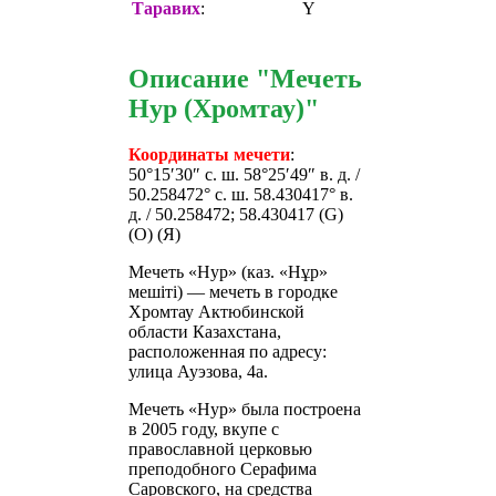
Таравих
:
Y
Описание "Мечеть
Нур (Хромтау)"
Координаты мечети
:
50°15′30″ с. ш. 58°25′49″ в. д. /
50.258472° с. ш. 58.430417° в.
д. / 50.258472; 58.430417 (G)
(O) (Я)
Мечеть «Нур» (каз. «Нұр»
мешіті) — мечеть в городке
Хромтау Актюбинской
области Казахстана,
расположенная по адресу:
улица Ауэзова, 4а.
Мечеть «Нур» была построена
в 2005 году, вкупе с
православной церковью
преподобного Серафима
Саровского, на средства