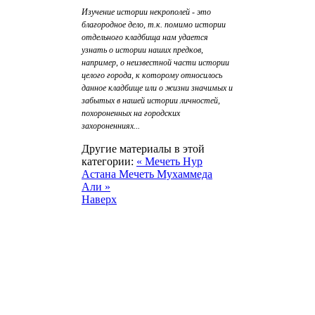
Изучение истории некрополей - это
благородное дело, т.к. помимо истории
отдельного кладбища нам удается
узнать о истории наших предков,
например, о неизвестной части истории
целого города, к которому относилось
данное кладбище или о жизни значимых и
забытых в нашей истории личностей,
похороненных на городских
захороненниях...
Другие материалы в этой
категории:
« Мечеть Нур
Астана
Мечеть Мухаммеда
Али »
Наверх