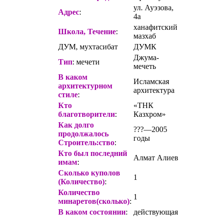
ул. Ауэзова,
Адрес
:
4а
ханафитский
Школа, Течение
:
мазхаб
ДУМ, мухтасибат
ДУМК
Джума-
Тип
: мечети
мечеть
В каком
Исламская
архитектурном
архитектура
стиле
:
Кто
«ТНК
благотворители
:
Казхром»
Как долго
???—2005
продолжалось
годы
Строитель
:ство
:
Кто был последний
Алмат Алиев
имам
:
Сколько куполов
1
(Количество)
:
Количество
1
минаретов(сколько)
:
В каком состоянии
:
действующая