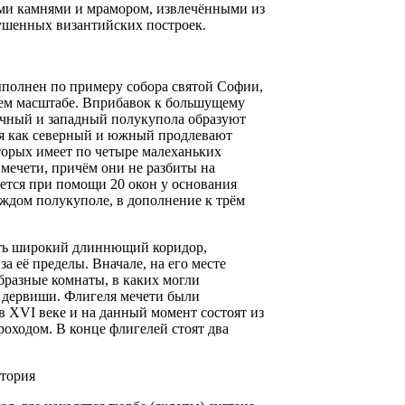
ми камнями и мрамором, извлечёнными из
ушенных византийских построек.
ыполнен по примеру собора святой Софии,
ем масштабе. Вприбавок к большущему
очный и западный полукупола образуют
мя как северный и южный продлевают
торых имеет по четыре малеханьких
мечети, причём они не разбиты на
ется при помощи 20 окон у основания
аждом полукуполе, в дополнение к трём
сть широкий длиннющий коридор,
 её пределы. Вначале, на его месте
бразные комнаты, в каких могли
 дервиши. Флигеля мечети были
 XVI веке и на данный момент состоят из
роходом. В конце флигелей стоят два
тория