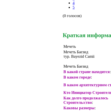
4
5
(0 голосов)
Краткая информ
Мечеть
Мечеть Баезид
тур. Bayezid Camii
Мечеть Баезид
В какой стране находится
:
В каком городе
:
В каком архитектурном с
Кто Инициатор
Строител
Как долго продолжалось
Строитель
:ство
:
Каковы размеры
: