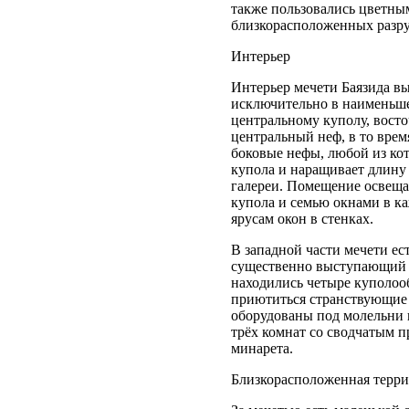
также пользовались цветны
близкорасположенных разр
Интерьер
Интерьер мечети Баязида в
исключительно в наименьш
центральному куполу, вост
центральный неф, в то вре
боковые нефы, любой из ко
купола и наращивает длину 
галереи. Помещение освеща
купола и семью окнами в к
ярусам окон в стенках.
В западной части мечети е
существенно выступающий за
находились четыре куполоо
приютиться странствующие
оборудованы под молельни в
трёх комнат со сводчатым п
минарета.
Близкорасположенная терри