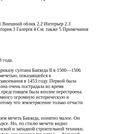
1 Внешний облик 2.2 Интерьер 2.3
тория 3 Галерея 4 См. также 5 Примечания
 года.
риказу султана Баязида II в 1500—1506
 мечетью, показавшейся в
завоевания в 1453 году. Первой была
 она очень пострадала во время
в предстоящем была вполне перестроена.
намного огромную историческую и
отому что землетрясение только отчасти
ем мечеть Баязида, понятно малое. Он
урсе. Но, по стилю мечети видно
нской и западной строительной техники.