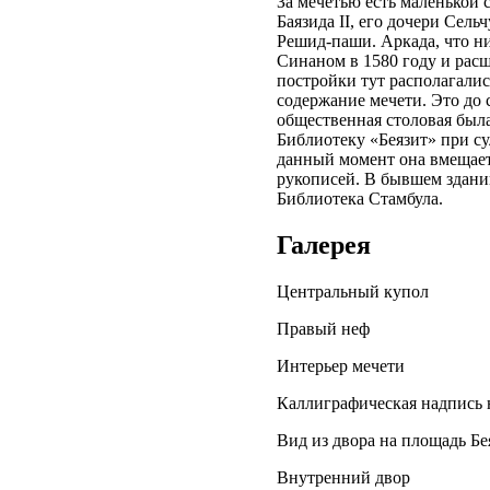
За мечетью есть маленькой с
Баязида II, его дочери Сел
Решид-паши. Аркада, что н
Синаном в 1580 году и расш
постройки тут располагалис
содержание мечети. Это до 
общественная столовая был
Библиотеку «Беязит» при сул
данный момент она вмещает
рукописей. В бывшем здании
Библиотека Стамбула.
Галерея
Центральный купол
Правый неф
Интерьер мечети
Каллиграфическая надпись 
Вид из двора на площадь Бе
Внутренний двор