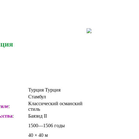
ация
Турция Турция
Стамбул
Классический османский
тиле
:
стиль
ь
:ства
:
Баязид II
1500—1506 годы
40 × 40 м