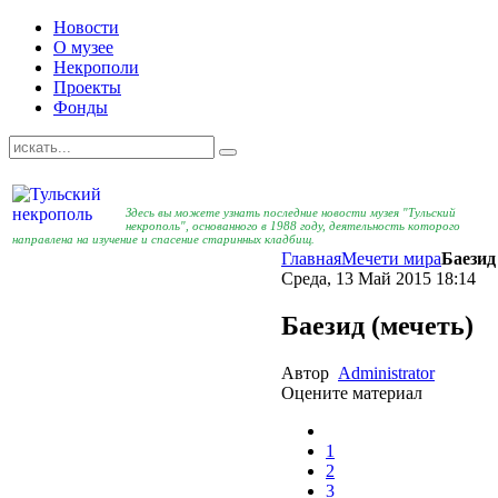
Новости
О музее
Некрополи
Проекты
Фонды
Здесь вы можете узнать последние новости музея "Тульский
некрополь", основанного в 1988 году, деятельность которого
направлена на изучение и спасение старинных кладбищ.
Главная
Мечети мира
Баезид
Среда, 13 Май 2015 18:14
Баезид (мечеть)
Автор
Administrator
Оцените материал
1
2
3