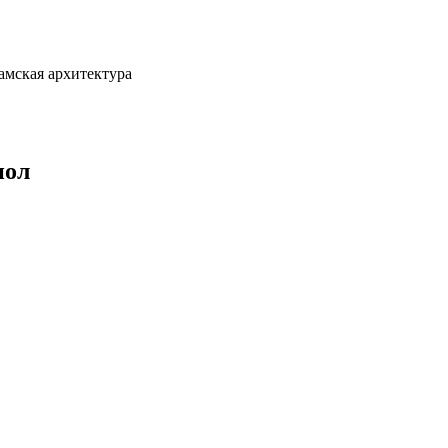
амская архитектура
пол