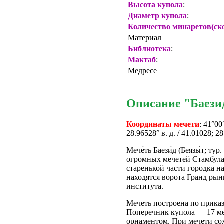
Высота купола
:
Диаметр купола
:
Количество минаретов(ск
Материал
Библиотека
:
Мактаб
:
Медресе
Описание "Баезид
Координаты мечети
: 41°00
28.96528° в. д. / 41.01028; 2
Мече́ть Баези́д (Беязы́т; тур
огромных мечетей Стамбула,
старенькой части городка н
находятся ворота Гранд рын
института.
Мечеть построена по приказ
Поперечник купола — 17 м
орнаментом. При мечети сох