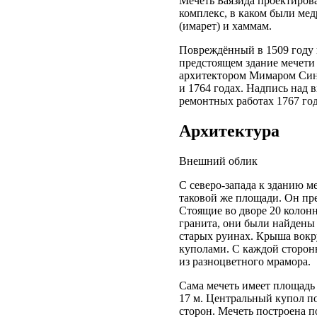
Мечеть Баязида проектирова
комплекс, в каком были мед
(имарет) и хаммам.
Повреждённый в 1509 году 
предстоящем здание мечети
архитектором Мимаром Сина
и 1764 годах. Надпись над 
ремонтных работах 1767 год
Архитектура
Внешний облик
С северо-запада к зданию 
таковой же площади. Он пре
Стоящие во дворе 20 колонн
гранита, они были найдены
старых руинах. Крыша вокр
куполами. С каждой стороны
из разноцветного мрамора.
Сама мечеть имеет площадь 
17 м. Центральный купол п
сторон. Мечеть построена п