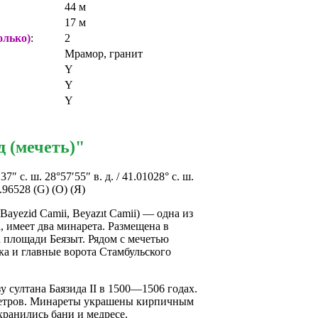
44 м
17 м
олько)
:
2
Мрамор, гранит
Y
Y
Y
 (мечеть)"
′37″ с. ш. 28°57′55″ в. д. / 41.01028° с. ш.
8.96528 (G) (O) (Я)
. Bayezid Camii, Beyazıt Camii) — одна из
 имеет два минарета. Размещена в
а площади Беязыт. Рядом с мечетью
ка и главные ворота Стамбульского
у султана Баязида II в 1500—1506 годах.
етров. Минареты украшены кирпичным
ранились бани и медресе.