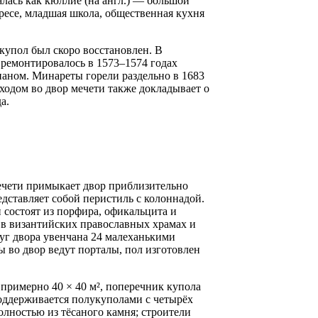
лась как кюллие (на англ.) — большой
ресе, младшая школа, общественная кухня
купол был скоро восстановлен. В
 ремонтировалось в 1573–1574 годах
ном. Минареты горели раздельно в 1683
входом во двор мечети также докладывает о
а.
мечети примыкает двор приблизительно
дставляет собой перистиль с колоннадой.
 состоят из порфира, офикальцита и
 в византийских православных храмах и
уг двора увенчана 24 малеханькими
 во двор ведут порталы, пол изготовлен
примерно 40 × 40 м², поперечник купола
оддерживается полукуполами с четырёх
олностью из тёсаного камня; строители