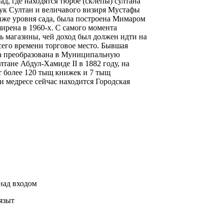
ад, где находятся тюрбе (склепы) султана
ьчук Султан и величавого визиря Мустафы
иже уровня сада, была построена Мимаром
ирена в 1960-х. С самого момента
ь магазины, чей доход был должен идти на
сего времени торговое место. Бывшая
а преобразована в Муниципальную
тане Абдул-Хамиде II в 1882 году, на
 более 120 тыщ книжек и 7 тыщ
 медресе сейчас находится Городская
над входом
языт